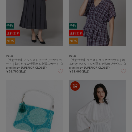
予約
予約
送料無料
送料無料
NEW
NEW
INED
INED
【先行予約】アシンメトリープリーツスカ
【先行予約】ウエストタックブラウス｜着
ート｜動くたび表情変わる上質スカート《l
るだけでスタイルが華やぐ洗練ブラウス《l
a veille by SUPERIOR CLOSET》
a veille by SUPERIOR CLOSET》
￥51,700(税込)
￥33,000(税込)
80%
OFF