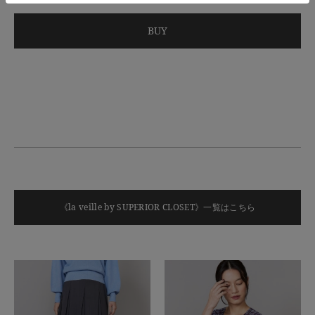
BUY
《la veille by SUPERIOR CLOSET》一覧はこちら