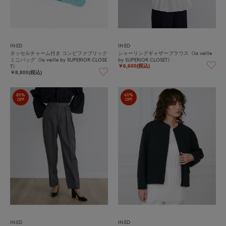
INED
INED
タッセルチャーム付き コンビファブリック
シャーリングギャザーブラウス《la veille
ミニバッグ《la veille by SUPERIOR CLOSE
by SUPERIOR CLOSET》
T》
￥6,600(税込)
￥8,800(税込)
80%
60%
OFF
OFF
INED
INED