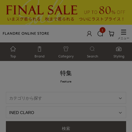
2
メニュー
Top
Brand
Category
Search
Styling
特集
Feature
検索