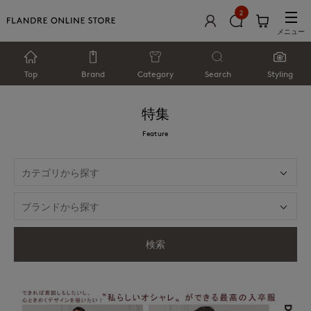
2
メニュー
Top
Brand
Category
Search
Styling
特集
Feature
検索