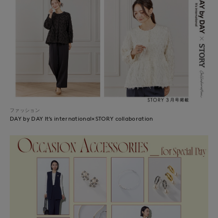
ファッション
DAY by DAY It’s international×STORY collaboration