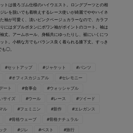
ロットは後ろゴム仕様のハイウエスト。ロングブーツとの相
はジレを脱いでも着映えするレース使いが綺麗でややハイネ
した袖が可愛く、淡いピンクベージュカラーなので、カラフ
織りにはダブルボタンにポワン袖がポイントのコート。袖は
る袖丈。アームホール、身幅共にゆったりし、裾にいくにつ
エット。小柄な方でもバランス良く着られる膝下丈。すっき
でも◯。
#セットアップ
#ジャケット
#パンツ
#オフィスカジュアル
#セレモニー
#デート
#食事会
#ウォッシャブル
いサイズ
#ウール
#レース
#ツイード
マル
#フェミニン
#新作
#エレガンス
#骨格ウェーブ
#骨格ナチュラル
ック
#ジレ
#ベスト
#旅行