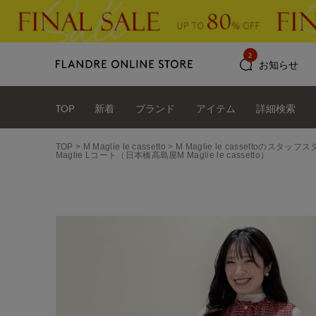
2
お知らせ
TOP
新着
ブランド
アイテム
詳細検索
TOP
M Maglie le cassetto
M Maglie le cassettoのスタ
Maglie Lコート（日本橋高島屋M Maglie le cassetto）