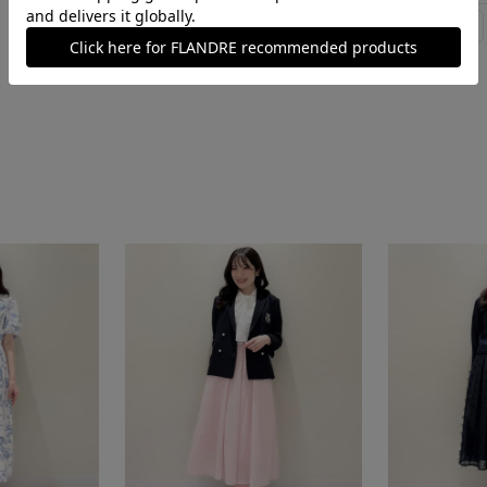
#おでかけ
#シアー