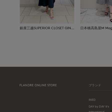
銀座三越SUPERIOR CLOSET GINZA
ブランド
INED
DAY by DAY It's
international