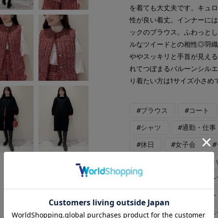
を着ても大丈夫です。キュ
性が良い着丈。インナーに
ックのブラウス。ふわっと
ルなツイードとの相性◎羽
ややスッキリと手首が見え
れてつぼまるバルーンシル
り着たい方は1サイズ小さめ
#ブラウス
#コート
#シャツ
#通勤・仕事
#休日
#女子会
#イージーケア
#大き
#カジュアル
#フォー
#モード
#軽アウター
#レイヤード
#ハイネ