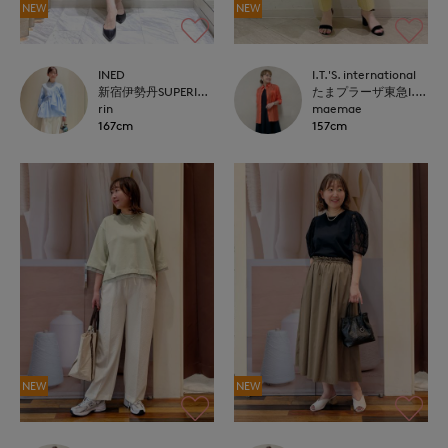
NEW
NEW
INED
I.T.'S. international
新宿伊勢丹SUPERIOR CLOSET
たまプラーザ東急I.T.'S.international
rin
maemae
167cm
157cm
NEW
NEW