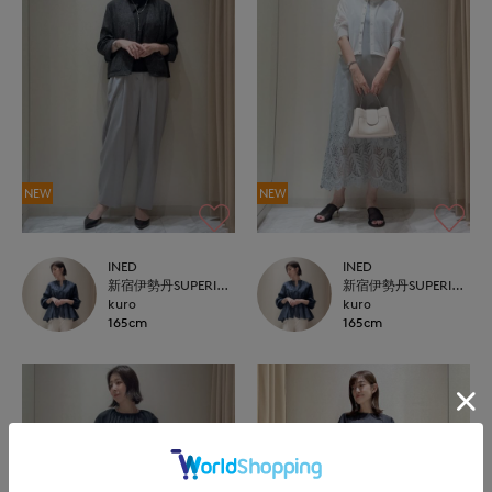
NEW
NEW
INED
INED
新宿伊勢丹SUPERIOR CLOSET
新宿伊勢丹SUPERIOR CLOSET
kuro
kuro
165cm
165cm