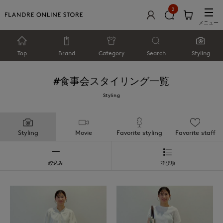
2
メニュー
Top
Brand
Category
Search
Styling
#食事会
スタイリング一覧
Styling
Styling
Movie
Favorite styling
Favorite staff
絞込み
並び順