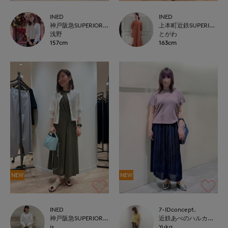
INED
INED
神戸阪急SUPERIORCLOSET
上本町近鉄SUPERIORCLOSET
浅野
とがわ
157cm
163cm
NEW
NEW
INED
7-IDconcept.
神戸阪急SUPERIORCLOSET
近鉄あべのハルカス7-IDconcept.
is
Yuka