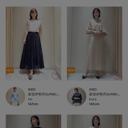
NEW
NEW
INED
INED
新宿伊勢丹SUPERIOR CLOSET
新宿伊勢丹SUPERIOR CLOSET
rin
kuro
167cm
165cm