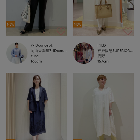
NEW
NEW
7-IDconcept.
INED
岡山天満屋7-IDconcept.
神戸阪急SUPERIORCLOSET
Yura
浅野
160cm
157cm