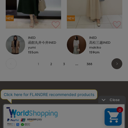
NEW
NEW
INED
INED
函館丸井今井INED
高松三越INED
yumi
makiko
155cm
159cm
1
2
3
…
388
お問い合わせ
利用規約
会社概要
プライバシーポリシー
特定商取引・古物営業法に基づく表示
店舗リスト