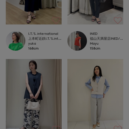
I.T.'S. international
INED
上本町近鉄I.T.'S.international
福山天満屋店INED/7-IDconcept./Maglie
yuka
Mayu
168cm
158cm