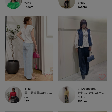
yuka
chigu
168cm
166cm
INED
7-IDconcept.
岡山天満屋SUPERIORCLOSET
近鉄あべのハルカス7-IDconcept.
ao
Yuka
157cm
155cm