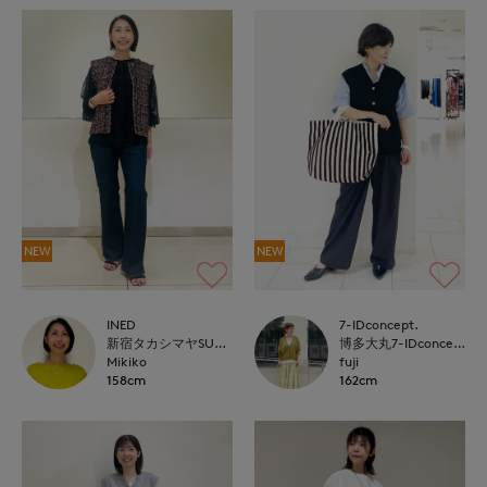
NEW
NEW
INED
7-IDconcept.
新宿タカシマヤSUPERIOR CLOSET
博多大丸7-IDconcept.
Mikiko
fuji
158cm
162cm