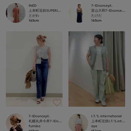
INED
7-IDconcept.
上本町近鉄SUPERIORCLOSET
富山大和7-IDconcept.
とがわ
たけだ
163cm
163cm
7-IDconcept.
I.T.'S. international
札幌丸井今井7-IDconcept.
上本町近鉄I.T.'S.international
fumika
aya
163cm
152cm