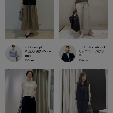
7-IDconcept.
I.T.'S. international
岡山天満屋7-IDconcept.
たまプラーザ東急I.T.'S.international
Yura
平
160cm
162cm