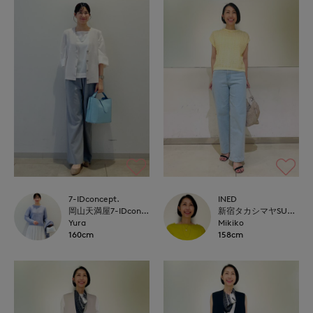
7-IDconcept.
INED
岡山天満屋7-IDconcept.
新宿タカシマヤSUPERIOR CLOSET
Yura
Mikiko
160cm
158cm