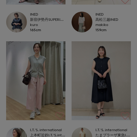
INED
INED
新宿伊勢丹SUPERIOR CLOSET
高松三越INED
kuro
makiko
165cm
159cm
I.T.'S. international
I.T.'S. international
上本町近鉄I.T.'S.international
たまプラーザ東急I.T.'S.international