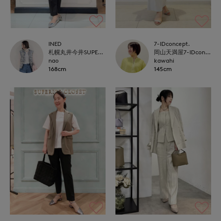
INED
7-IDconcept.
札幌丸井今井SUPERIOR CLOSET
岡山天満屋7-IDconcept.
nao
kawahi
168cm
145cm