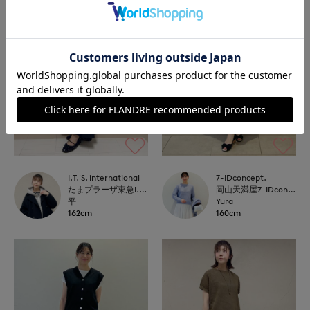
I.T.'S. international
7-IDconcept.
たまプラーザ東急I.T.'S.international
岡山天満屋7-IDconcept.
平
Yura
162cm
160cm