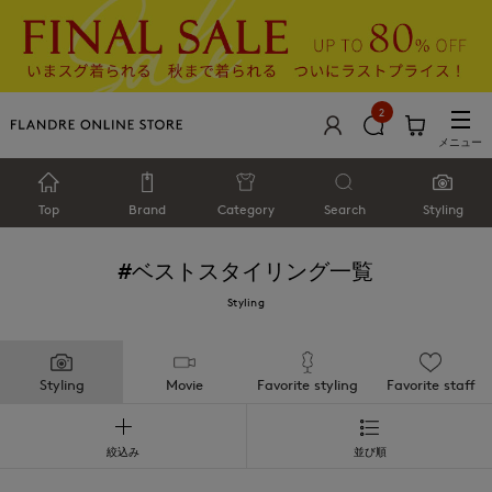
2
メニュー
Top
Brand
Category
Search
Styling
#ベスト
スタイリング一覧
Styling
Styling
Movie
Favorite styling
Favorite staff
絞込み
並び順