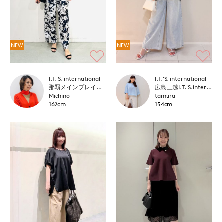
NEW
NEW
I.T.'S. international
I.T.'S. international
那覇メインプレイスI.T.'S.international
広島三越I.T.'S.international
Michino
tamura
162cm
154cm