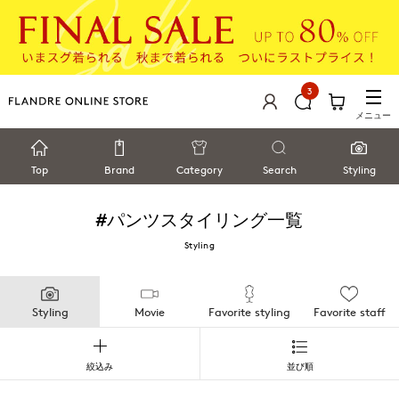
3
メニュー
Top
Brand
Category
Search
Styling
#パンツ
スタイリング一覧
Styling
Styling
Movie
Favorite styling
Favorite staff
絞込み
並び順