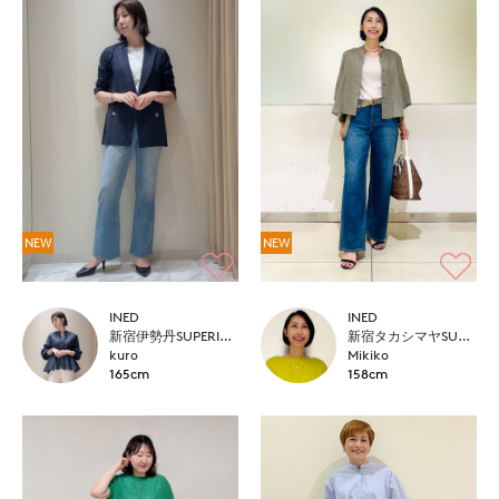
NEW
NEW
INED
INED
新宿伊勢丹SUPERIOR CLOSET
新宿タカシマヤSUPERIOR CLOSET
kuro
Mikiko
165cm
158cm