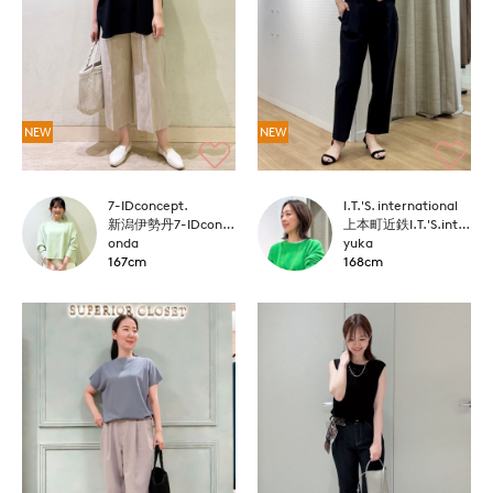
NEW
NEW
7-IDconcept.
I.T.'S. international
新潟伊勢丹7-IDconcept.
上本町近鉄I.T.'S.international
onda
yuka
167cm
168cm