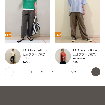
NEW
NEW
I.T.'S. international
I.T.'S. international
たまプラーザ東急I.T.'S.international
たまプラーザ東急I.T.'S.international
chigu
maemae
166cm
157cm
1
2
3
…
609