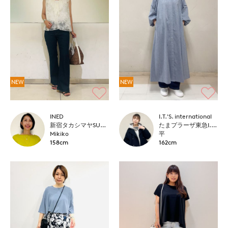
NEW
NEW
INED
I.T.'S. international
新宿タカシマヤSUPERIOR CLOSET
たまプラーザ東急I.T.'S.international
Mikiko
平
158cm
162cm