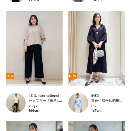
NEW
NEW
I.T.'S. international
INED
たまプラーザ東急I.T.'S.international
新宿伊勢丹SUPERIOR CLOSET
chigu
rin
166cm
167cm