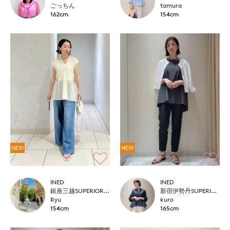
ごっちん
tamura
162cm
154cm
NEW
NEW
INED
INED
銀座三越SUPERIOR CLOSET GINZA
新宿伊勢丹SUPERIOR CLOSET
Ryu
kuro
154cm
165cm