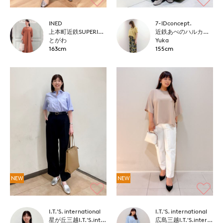
INED
7-IDconcept.
上本町近鉄SUPERIORCLOSET
近鉄あべのハルカス7-IDconcept.
とがわ
Yuka
163cm
155cm
NEW
NEW
I.T.'S. international
I.T.'S. international
星が丘三越I.T.'S.international
広島三越I.T.'S.international