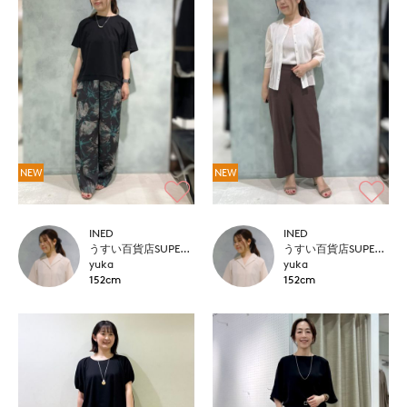
NEW
NEW
INED
INED
うすい百貨店SUPERIOR CLOSET
うすい百貨店SUPERIOR CLOSET
yuka
yuka
152cm
152cm