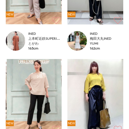
NEW
NEW
INED
INED
上本町近鉄SUPERIORCLOSET
梅田大丸INED
とがわ
YUMI
163cm
162cm
NEW
NEW