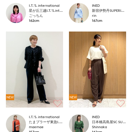
I.T.'S. international
INED
星が丘三越I.T.'S.international
新宿伊勢丹SUPERIOR CLOSET
ごっちん
rin
162cm
167cm
NEW
NEW
I.T.'S. international
INED
たまプラーザ東急I.T.'S.international
日本橋高島屋SC SUPERIOR CLOSET
maemae
Shinnaka
157cm
162cm