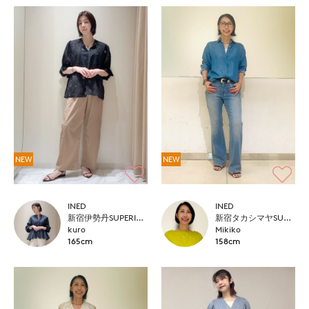
NEW
NEW
INED
INED
新宿伊勢丹SUPERIOR CLOSET
新宿タカシマヤSUPERIOR CLOSET
kuro
Mikiko
165cm
158cm