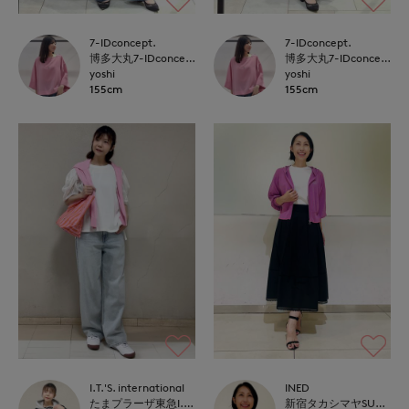
7-IDconcept.
7-IDconcept.
博多大丸7-IDconcept.
博多大丸7-IDconcept.
yoshi
yoshi
155cm
155cm
I.T.'S. international
INED
たまプラーザ東急I.T.'S.international
新宿タカシマヤSUPERIOR CLOSET