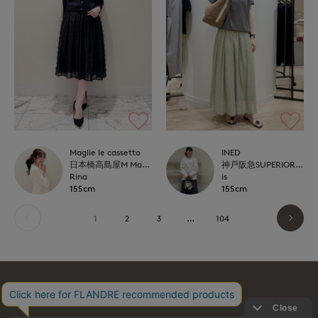
Maglie le cassetto
INED
日本橋高島屋M Maglie le cassetto
神戸阪急SUPERIORCLOSET
Rina
is
155cm
155cm
1
2
3
…
104