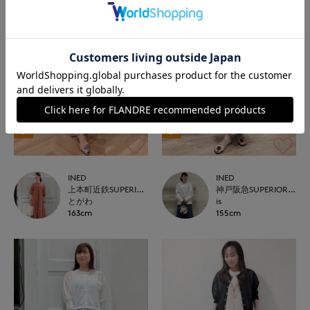
NEW
NEW
INED
INED
上本町近鉄SUPERIORCLOSET
神戸阪急SUPERIORCLOSET
とがわ
is
163cm
155cm