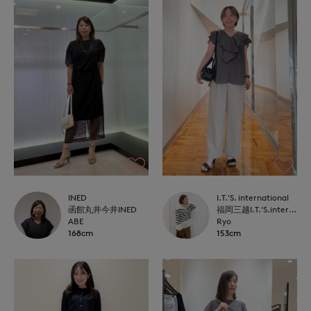
INED
I.T.'S. international
函館丸井今井INED
福岡三越I.T.'S.international
ABE
Ryo
168cm
153cm