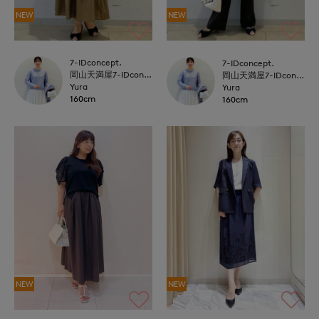
NEW
NEW
7-IDconcept.
7-IDconcept.
岡山天満屋7-IDconcept.
岡山天満屋7-IDconcept.
Yura
Yura
160cm
160cm
NEW
NEW