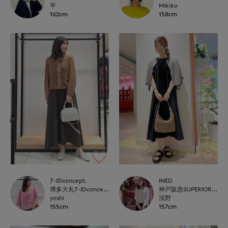
平
Mikiko
162cm
158cm
7-IDconcept.
INED
博多大丸7-IDconcept.
神戸阪急SUPERIORCLOSET
yoshi
浅野
155cm
157cm