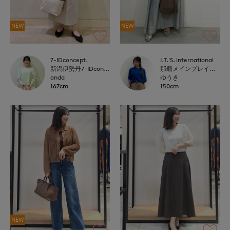
NEW
NEW
7-IDconcept.
I.T.'S. international
新潟伊勢丹7-IDconcept.
那覇メインプレイスI.T.'S.international
onda
ゆうき
167cm
150cm
NEW