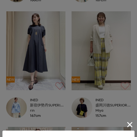
NEW
NEW
INED
INED
新宿伊勢丹SUPERIOR CLOSET
盛岡川徳SUPERIOR CLOSET
rin
Miya
167cm
157cm