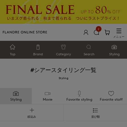
2
メニュー
Top
Brand
Category
Search
Styling
#シアー
スタイリング一覧
Styling
Styling
Movie
Favorite styling
Favorite staff
絞込み
並び順