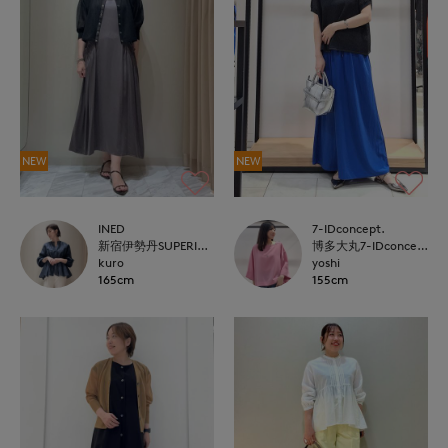
NEW
NEW
INED
7-IDconcept.
新宿伊勢丹SUPERIOR CLOSET
博多大丸7-IDconcept.
kuro
yoshi
165cm
155cm