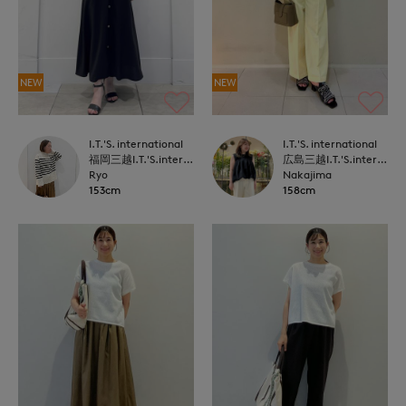
NEW
NEW
I.T.'S. international
I.T.'S. international
福岡三越I.T.'S.international
広島三越I.T.'S.international
Ryo
Nakajima
153cm
158cm