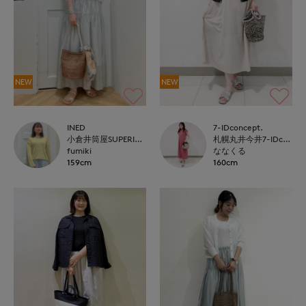
NEW
NEW
INED
7-IDconcept.
小倉井筒屋SUPERIOR CLOSET
札幌丸井今井7-IDconcept.
fumiki
ななくる
159cm
160cm