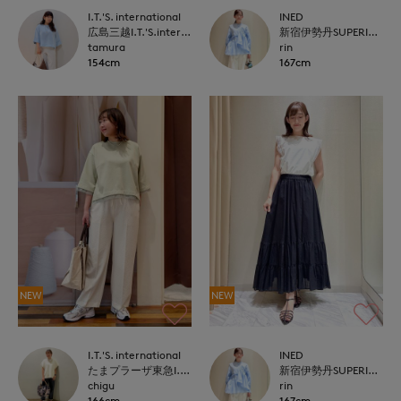
I.T.'S. international
INED
広島三越I.T.'S.international
新宿伊勢丹SUPERIOR CLOSET
tamura
rin
154cm
167cm
NEW
NEW
I.T.'S. international
INED
たまプラーザ東急I.T.'S.international
新宿伊勢丹SUPERIOR CLOSET
chigu
rin
166cm
167cm