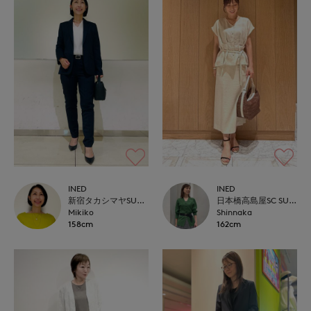
INED
INED
新宿タカシマヤSUPERIOR CLOSET
日本橋高島屋SC SUPERIOR CLOSET
Mikiko
Shinnaka
158cm
162cm