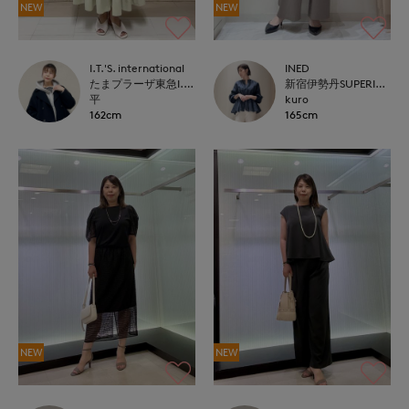
NEW
NEW
I.T.'S. international
INED
たまプラーザ東急I.T.'S.international
新宿伊勢丹SUPERIOR CLOSET
平
kuro
162cm
165cm
NEW
NEW