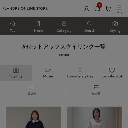
2
メニュー
Top
Brand
Category
Search
Styling
#セットアップ
スタイリング一覧
Styling
Styling
Movie
Favorite styling
Favorite staff
絞込み
並び順