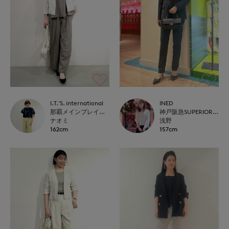
I.T.'S. international
INED
那覇メインプレイスI.T.'S.international
神戸阪急SUPERIORCLOSET
ナオミ
浅野
162cm
157cm