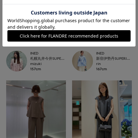
INED
INED
札幌丸井今井SUPERIOR CLOSET
新宿伊勢丹SUPERIOR CLOSET
mizuki
rin
157cm
167cm