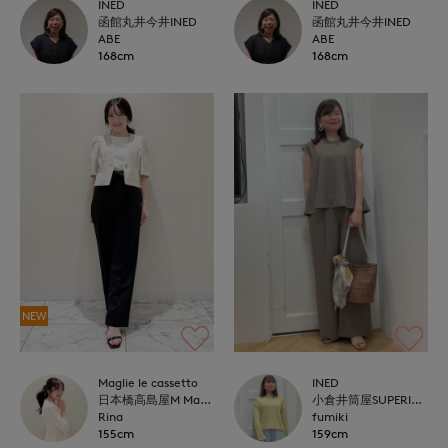
INED
INED
函館丸井今井INED
函館丸井今井INED
ABE
ABE
168cm
168cm
NEW
Maglie le cassetto
INED
日本橋高島屋M Maglie le cassetto
小倉井筒屋SUPERIOR CLOSET
Rina
fumiki
155cm
159cm