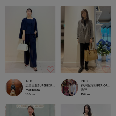
INED
INED
広島三越SUPERIORCLOSET
神戸阪急SUPERIORCLOSET
morimoto
浅野
158cm
157cm