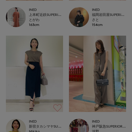
INED
INED
上本町近鉄SUPERIORCLOSET
福岡岩田屋SUPERIOR CLOSET
とがわ
さと
163cm
154cm
INED
INED
新宿タカシマヤSUPERIOR CLOSET
神戸阪急SUPERIORCLOSET
Mikiko
浅野