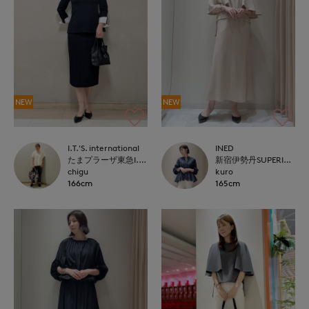
NEW
NEW
I.T.'S. international
INED
たまプラーザ東急I.T.'S.international
新宿伊勢丹SUPERIOR CLOSET
chigu
kuro
166cm
165cm