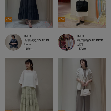
NEW
NEW
INED
INED
新宿伊勢丹SUPERIOR CLOSET
神戸阪急SUPERIORCLOSET
kuro
浅野
165cm
157cm