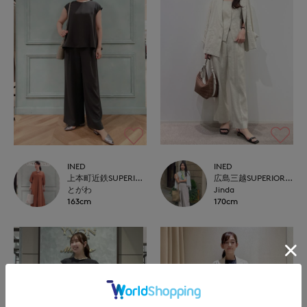
INED
INED
広島三越SUPERIORCLOSET
上本町近鉄SUPERIORCLOSET
Jinda
とがわ
170cm
163cm