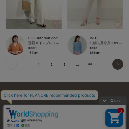
I.T.'S. international
INED
那覇メインプレイスI.T.'S.international
札幌丸井今井SUPERIOR CLOSET
kaori
toko
157cm
164cm
1
2
3
…
99
お問い合わせ
利用規約
会社概要
プライバシーポリシー
特定商取引・古物営業法に基づく表示
店舗リスト