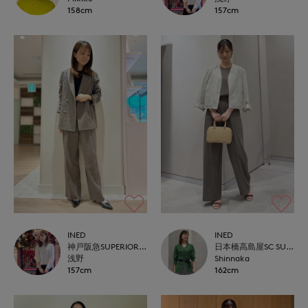
158cm
157cm
INED
INED
神戸阪急SUPERIORCLOSET
日本橋高島屋SC SUPERIOR CLOSET
浅野
Shinnaka
157cm
162cm