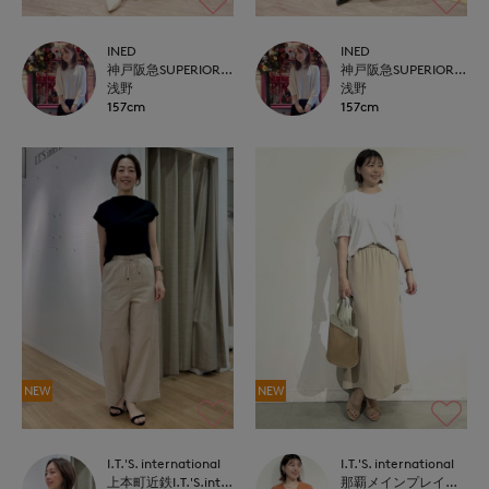
INED
INED
神戸阪急SUPERIORCLOSET
神戸阪急SUPERIORCLOSET
浅野
浅野
157cm
157cm
NEW
NEW
I.T.'S. international
I.T.'S. international
上本町近鉄I.T.'S.international
那覇メインプレイスI.T.'S.international