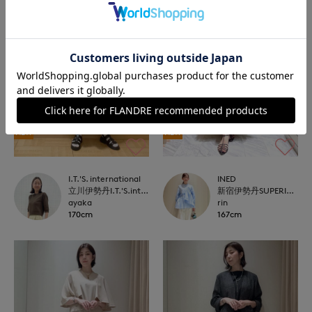
NEW
NEW
I.T.'S. international
INED
立川伊勢丹I.T.'S.international
新宿伊勢丹SUPERIOR CLOSET
ayaka
rin
170cm
167cm