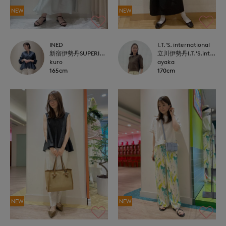
NEW
NEW
INED
I.T.'S. international
新宿伊勢丹SUPERIOR CLOSET
立川伊勢丹I.T.'S.international
kuro
ayaka
165cm
170cm
NEW
NEW