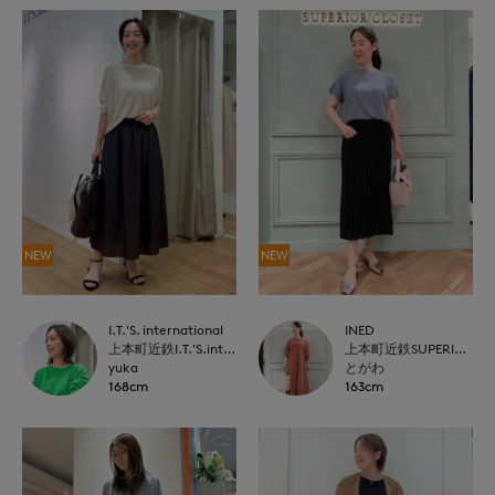
NEW
NEW
I.T.'S. international
INED
上本町近鉄I.T.'S.international
上本町近鉄SUPERIORCLOSET
yuka
とがわ
168cm
163cm