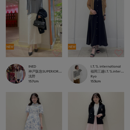
NEW
NEW
INED
I.T.'S. international
神戸阪急SUPERIORCLOSET
福岡三越I.T.'S.international
浅野
Ryo
157cm
153cm