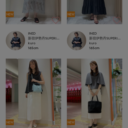
NEW
NEW
INED
INED
新宿伊勢丹SUPERIOR CLOSET
新宿伊勢丹SUPERIOR CLOSET
kuro
kuro
165cm
165cm
NEW
NEW