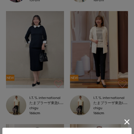
NEW
NEW
I.T.'S. international
I.T.'S. international
たまプラーザ東急I.T.'S.international
たまプラーザ東急I.T.'S.international
chigu
chigu
166cm
166cm