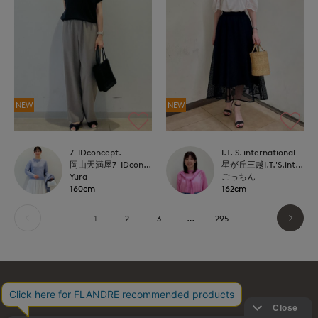
NEW
NEW
7-IDconcept.
I.T.'S. international
岡山天満屋7-IDconcept.
星が丘三越I.T.'S.international
Yura
ごっちん
160cm
162cm
1
2
3
…
295