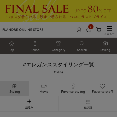
3
メニュー
Top
Brand
Category
Search
Styling
#エレガンス
スタイリング一覧
Styling
Styling
Movie
Favorite styling
Favorite staff
絞込み
並び順