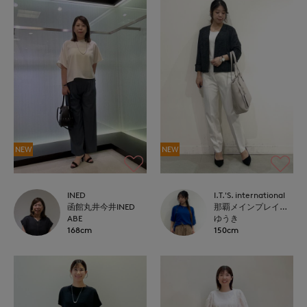
NEW
NEW
INED
I.T.'S. international
函館丸井今井INED
那覇メインプレイスI.T.'S.international
ABE
ゆうき
168cm
150cm