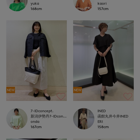
yuka
kaori
168cm
157cm
NEW
NEW
7-IDconcept.
INED
新潟伊勢丹7-IDconcept.
函館丸井今井INED
onda
ERI
167cm
158cm