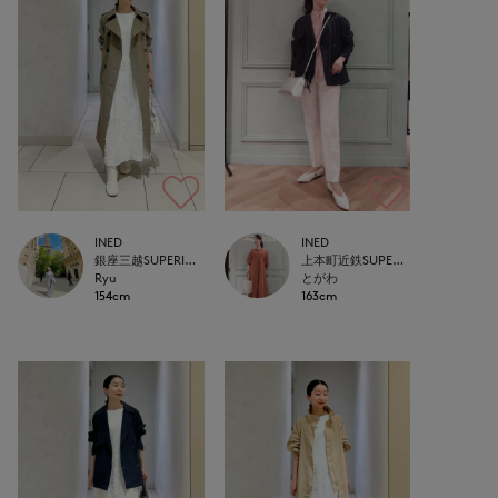
INED
INED
銀座三越SUPERIOR CLOSET GINZA
上本町近鉄SUPERIORCLOSET
Ryu
とがわ
154cm
163cm