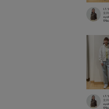
aya
170
aya
170