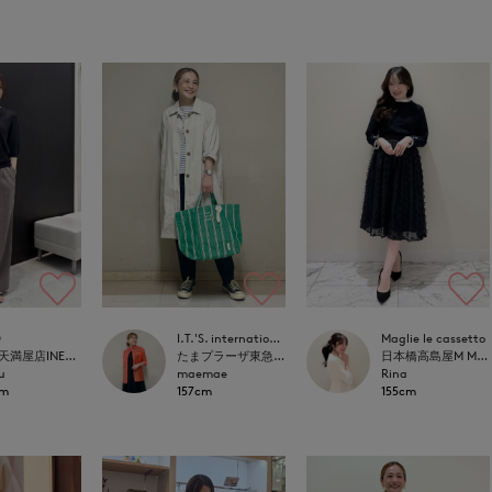
D
I.T.'S. international
Maglie le cassetto
福山天満屋店INED/7-IDconcept./Maglie
たまプラーザ東急I.T.'S.international
日本橋高島屋M Maglie le cassetto
u
maemae
Rina
cm
157cm
155cm