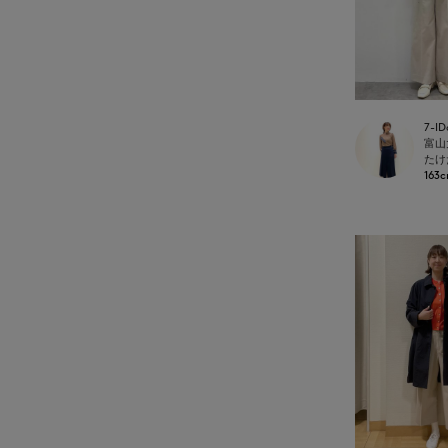
7-ID
たけ
163