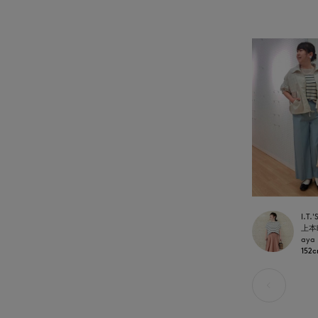
aya
152