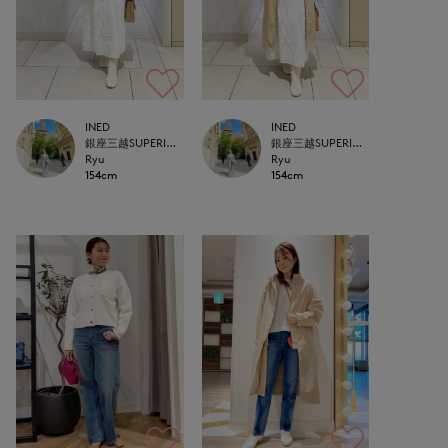
INED
INED
銀座三越SUPERIOR CLOSET GINZA
銀座三越SUPERIOR CLOSET GINZA
Ryu
Ryu
154cm
154cm