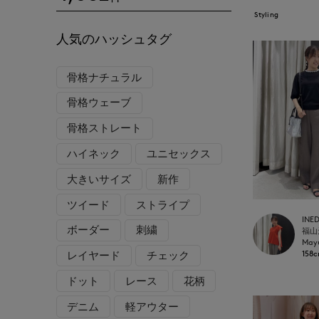
Styling
人気のハッシュタグ
骨格ナチュラル
骨格ウェーブ
骨格ストレート
ハイネック
ユニセックス
大きいサイズ
新作
ツイード
ストライプ
INE
ボーダー
刺繍
May
158
レイヤード
チェック
ドット
レース
花柄
デニム
軽アウター