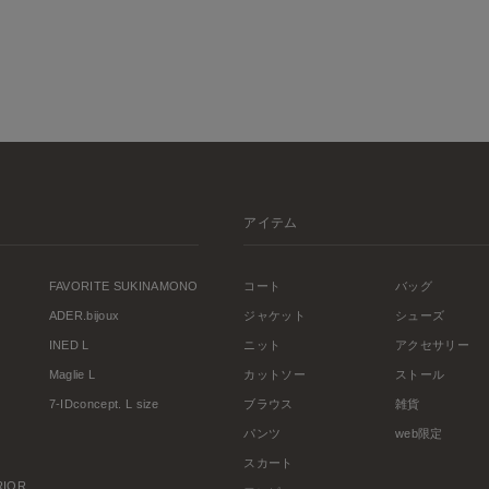
アイテム
FAVORITE SUKINAMONO
コート
バッグ
ADER.bijoux
ジャケット
シューズ
INED L
ニット
アクセサリー
Maglie L
カットソー
ストール
7-IDconcept. L size
ブラウス
雑貨
パンツ
web限定
スカート
ERIOR