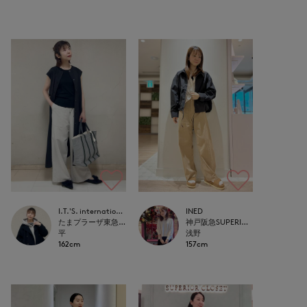
I.T.'S. international
INED
たまプラーザ東急I.T.'S.international
神戸阪急SUPERIORCLOSET
平
浅野
162cm
157cm