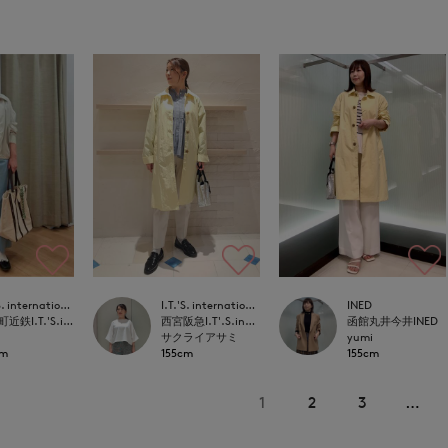
I.T.'S. international
I.T.'S. international
INED
上本町近鉄I.T.'S.international
西宮阪急I.T'.S.international
函館丸井今井INED
サクライアサミ
yumi
cm
155cm
155cm
1
2
3
…