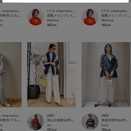
I.T.'S. international
I.T.'S. international
I.T.'S. international
那覇メインプレイスI.T.'S.international
那覇メインプレイスI.T.'S.international
立川伊勢丹I.T.'S.international
Michino
Michino
ka
162cm
162cm
cm
I.T.'S. international
INED
INED
立川伊勢丹I.T.'S.international
岡山天満屋SUPERIORCLOSET
新宿伊勢丹SUPERIOR CLOSET
ka
ao
kuro
cm
157cm
165cm