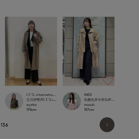
I.T.'S. international
INED
立川伊勢丹I.T.'S.international
札幌丸井今井SUPERIOR CLOSET
ayaka
mizuki
170cm
157cm
136