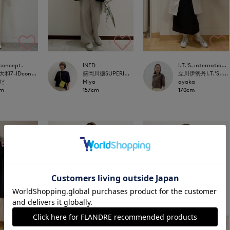
concept.
INED
I.T.'S. international
富山大和7-IDconcept.
盛岡川徳SUPERIOR CLOSET
立川伊勢丹I.T.'S.international
だ
Miya
ayaka
cm
157cm
170cm