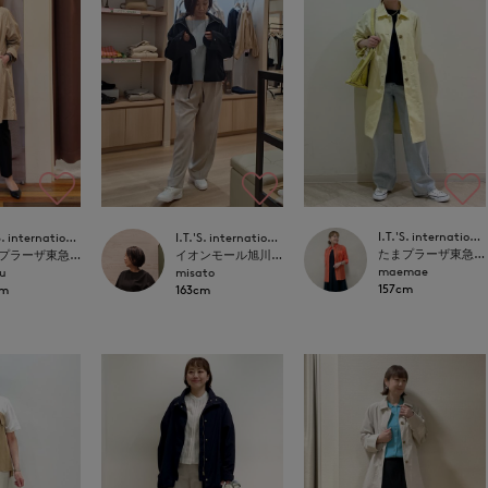
I.T.'S. international
I.T.'S. international
I.T.'S. international
たまプラーザ東急I.T.'S.international
たまプラーザ東急I.T.'S.international
イオンモール旭川駅前店I.T.'S.international
maemae
u
misato
157cm
cm
163cm