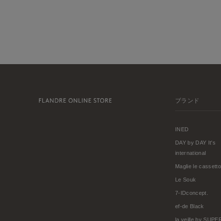
ブランド
INED
DAY by DAY It's
international
Maglie le cassetto
Le Souk
7-IDconcept.
ef-de Black
la veille by SUP