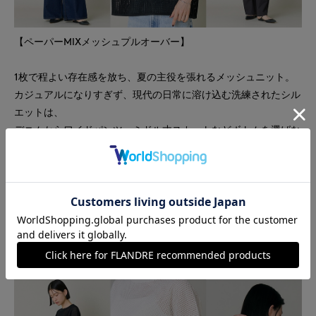
【ペーパーMIXメッシュプルオーバー】
1枚で程よい存在感を放ち、夏の主役を張れるメッシュニット。
カジュアルになりすぎず、現代の日常に溶け込む洗練されたシル
エットは、
デニムからワイドパンツ、ミドル丈スカートなどボトムを選ばな
いコンパクト設計。
クリーンなホワイト、定番のブラック、こなれ感のあるキャメ
ル、そして爽やかなグリーンの4色展開。
カナダ産の良質な針葉樹パルプのナチュラルな贅沢質感と軽やか
な表情が、大人の夏肌を美しく見せる特別な一着です。
ペーパーMIXメッシュプルオーバー ¥14080-