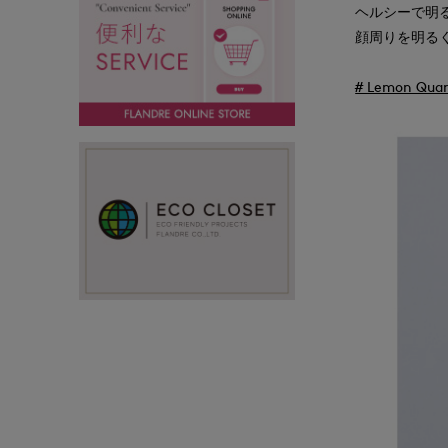
ヘルシーで明
顔周りを明る
# Lemon Q