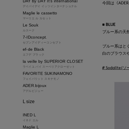
DAY by DAY It's international
今回は《ADE
デイバイデイ イッツインターナショナル
Maglie le cassetto
マーリエ ル カセット
■ BLUE
Le Souk
ルスーク
ブルー系の天
7-IDconcept.
セブンアイディーコンセプト
ブルー系はと
ef-de Black
白のブラウス
エフデ ブラック
la veille by SUPERIOR CLOSET
ラベイユ バイ スーペリアクローゼット
# Sodalite
FAVORITE SUKINAMONO
フェイバリット スキナモノ
ADER.bijoux
アデルビジュー
L size
INED L
イネド エル
Maglie L