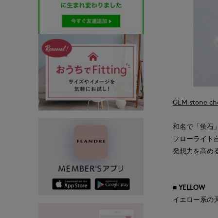
GEM stone 
和名で「蛍石
フローライト自
発想力を高め
■ YELLOW
イエロー系の