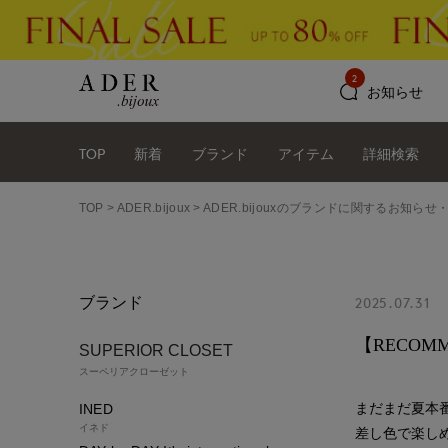
2
お知らせ
TOP
新着
ブランド
アイテム
詳細検索
TOP
ADER.bijoux
ADER.bijouxのブランドに関するお知らせ
ブランド
2025.07.31
【RECO
SUPERIOR CLOSET
スーペリアクローゼット
まだまだ夏本
INED
イネド
差し色で楽し