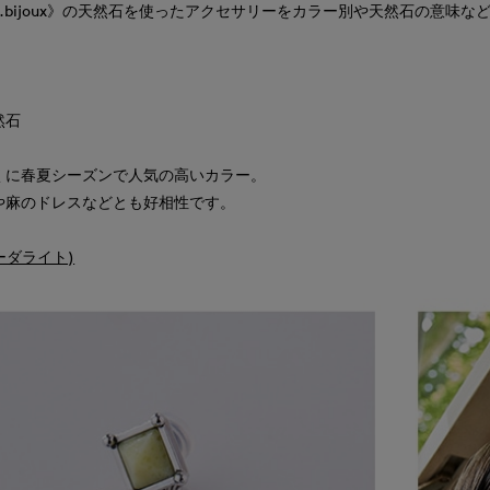
R.bijoux》の天然石を使ったアクセサリーをカラー別や天然石の意味
然石
くに春夏シーズンで人気の高いカラー。
や麻のドレスなどとも好相性です。
(ソーダライト)