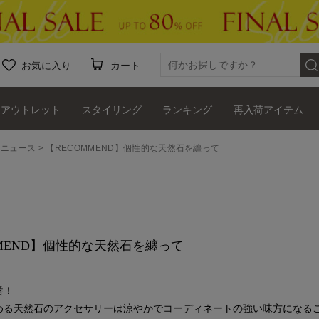
お気に入り
カート
アウトレット
スタイリング
ランキング
再入荷アイテム
・ニュース
【RECOMMEND】個性的な天然石を纏って
MMEND】個性的な天然石を纏って
番！
める天然石のアクセサリーは涼やかでコーディネートの強い味方になる