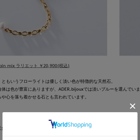
chain mix ラリエット ￥20,900(税込)
」ともいうフローライトは優しく淡い色が特徴的な天然石。
体は色が豊富にありますが、ADER.bijouxでは淡いブルーを選んでい
るや心を落ち着かせる石とも言われています。
天然石