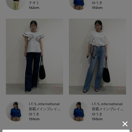
ナオミ
ゆうき
162cm
150cm
I.T.'S. international
I.T.'S. international
那覇メインプレイスI.T.'S.international
那覇メインプレイスI.T.'S.international
ゆうき
ゆうき
150cm
150cm