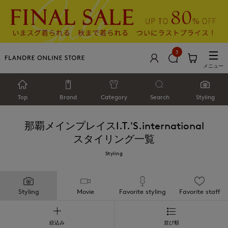
3
メニュー
Top
Brand
Category
Search
Styling
那覇メインプレイスI.T.'S.international
スタイリング一覧
Styling
Styling
Movie
Favorite styling
Favorite staff
絞込み
並び順