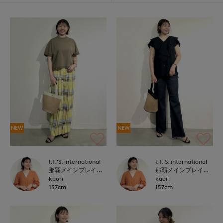
NEW
NEW
I.T.'S. international
I.T.'S. international
那覇メインプレイスI.T.'S.international
那覇メインプレイスI.T.'S.international
kaori
kaori
157cm
157cm