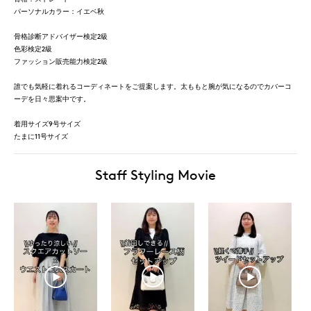
パーソナルカラー：イエベ秋
骨格診断アドバイザー検定2級
色彩検定2級
ファッション販売能力検定2級
誰でも気軽に着れるコーディネートをご提案します。太ももと腕が気になるのでカバーコ
ーデを日々思案中です。
着用サイズ9号サイズ
たまに11号サイズ
Staff Styling Movie