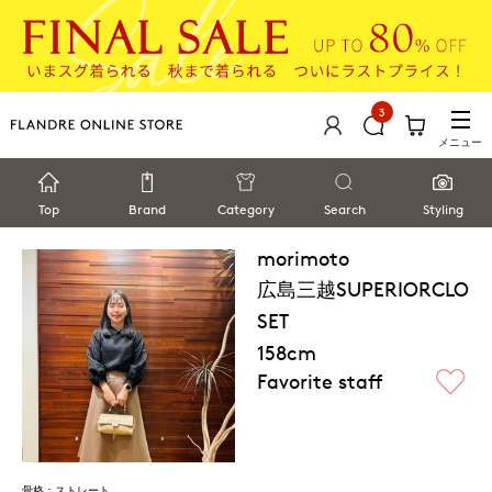
3
メニュー
Top
Brand
Category
Search
Styling
morimoto
広島三越SUPERIORCLO
SET
158cm
Favorite staff
骨格：ストレート