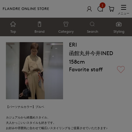
2
メニュー
Top
Brand
Category
Search
Styling
ERI
函館丸井今井INED
158cm
Favorite staff
【パーソナルカラー】ブルベ
カジュアルから綺麗めスタイル、
大人かっこいいスタイルも好きです。
お好みや雰囲気に合わせて幅広いスタイリングをご提案させていただきます♪