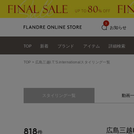
3
お知らせ
TOP
新着
ブランド
アイテム
詳細検索
TOP
広島三越I.T.'S.internationalスタイリング一覧
スタイリング一覧
動画
818
広島三越I.T.
件