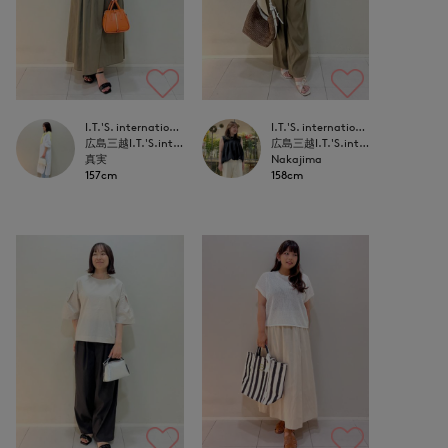
I.T.'S. international
I.T.'S. international
広島三越I.T.'S.international
広島三越I.T.'S.international
真実
Nakajima
157cm
158cm