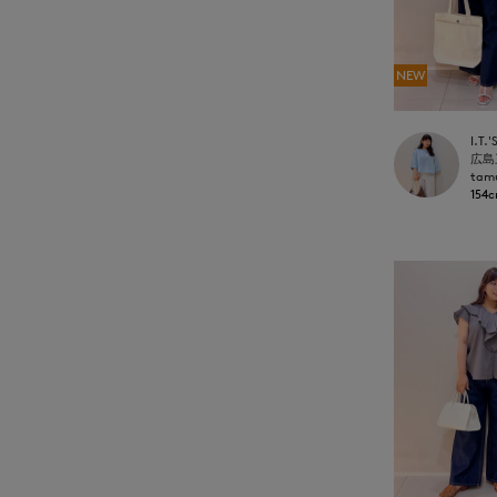
NEW
tam
154