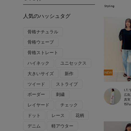
Styling
人気のハッシュタグ
骨格ナチュラル
骨格ウェーブ
骨格ストレート
ハイネック
ユニセックス
NEW
大きいサイズ
新作
ツイード
ストライプ
ボーダー
刺繍
真実
157
レイヤード
チェック
ドット
レース
花柄
デニム
軽アウター