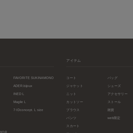
アイテム
FAVORITE SUKINAMONO
コート
バッグ
ADER.bijoux
ジャケット
シューズ
INED L
ニット
アクセサリー
Maglie L
カットソー
ストール
7-IDconcept. L size
ブラウス
雑貨
パンツ
web限定
スカート
ERIOR