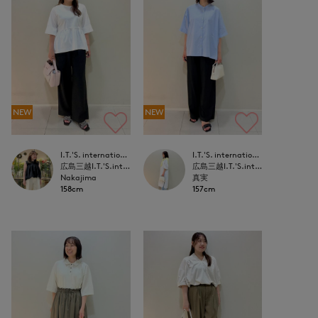
NEW
NEW
I.T.'S. international
I.T.'S. international
広島三越I.T.'S.international
広島三越I.T.'S.international
Nakajima
真実
158cm
157cm