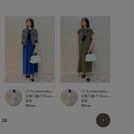
I.T.'S. international
I.T.'S. international
広島三越I.T.'S.international
広島三越I.T.'S.international
真実
真実
157cm
157cm
28