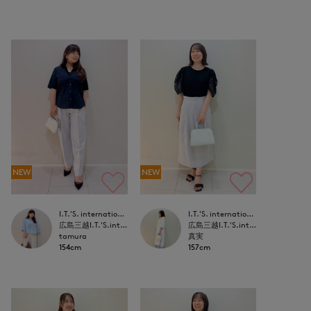
NEW
NEW
I.T.'S. international
I.T.'S. international
広島三越I.T.'S.international
広島三越I.T.'S.international
tamura
真実
154cm
157cm