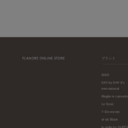
ブランド
INED
DAY by DAY It's
international
Maglie le cassetto
Le Souk
7-IDconcept.
ef-de Black
la veille by SUP