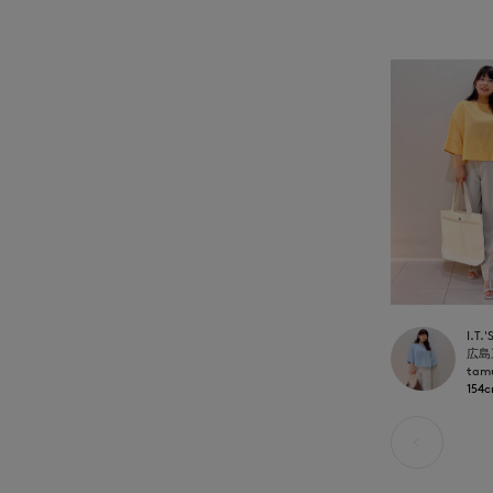
tam
154