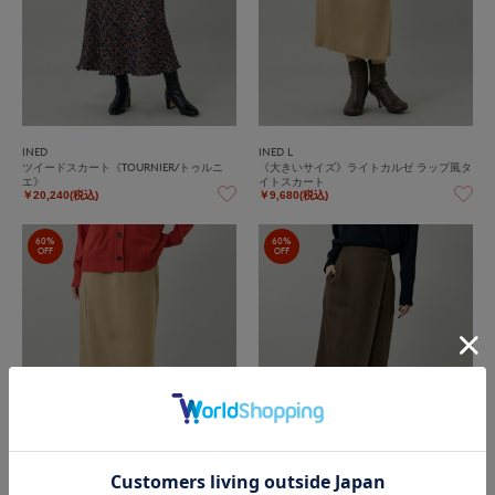
INED
INED L
ツイードスカート《TOURNIER/トゥルニ
《大きいサイズ》ライトカルゼ ラップ風タ
エ》
イトスカート
￥20,240(税込)
￥9,680(税込)
60%
60%
OFF
OFF