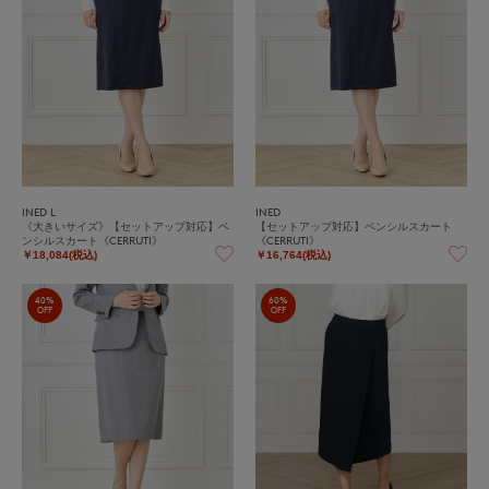
INED L
INED
《大きいサイズ》【セットアップ対応】ペ
【セットアップ対応】ペンシルスカート
ンシルスカート《CERRUTI》
《CERRUTI》
￥18,084(税込)
￥16,764(税込)
40%
60%
OFF
OFF