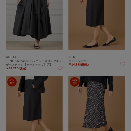
OUTLET
INED
《INED de base》ハシゴレースロングギャ
ペンシルスカート
ザースカート【セットアップ対応】
￥14,388(税込)
￥11,220(税込)
40%
60%
OFF
OFF