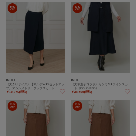
60%
50%
OFF
OFF
INED L
INED
《大きいサイズ》【マルチWAYセットアッ
《大草直子コラボ》カシミヤAラインスカ
プ】アシンメトリータックスカート
ート《COLOMBO》
￥10,076(税込)
￥38,500(税込)
50%
50%
OFF
OFF