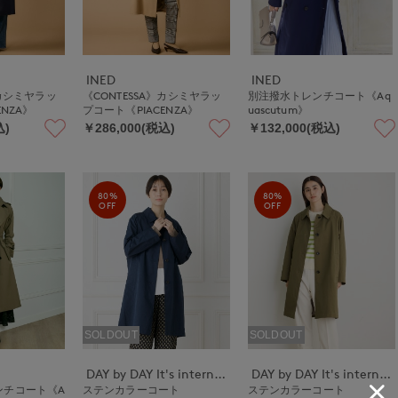
INED
INED
》カシミヤラッ
《CONTESSA》カシミヤラッ
別注撥水トレンチコート《Aq
ENZA》
プコート《PIACENZA》
uascutum》
込)
￥286,000(税込)
￥132,000(税込)
80%
80%
OFF
OFF
SOLDOUT
SOLDOUT
DAY by DAY It's international
DAY by DAY It's international
ンチコート《A
ステンカラーコート
ステンカラーコート