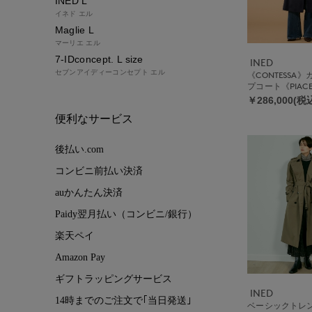
INED L
イネド エル
Maglie L
マーリエ エル
7-IDconcept. L size
INED
セブンアイディーコンセプト エル
《CONTESSA
プコート《PIAC
￥286,000(税
便利なサービス
後払い.com
コンビニ前払い決済
auかんたん決済
Paidy翌月払い（コンビニ/銀行）
楽天ペイ
Amazon Pay
ギフトラッピングサービス
INED
14時までのご注文で｢当日発送｣
ベーシックトレ