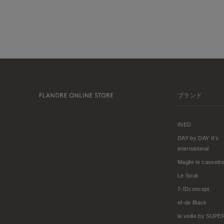
ブランド
INED
DAY by DAY It's
international
Maglie le cassetto
Le Souk
7-IDconcept.
ef-de Black
la veille by SUP