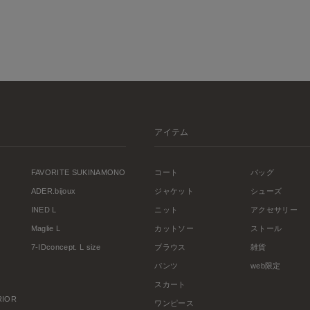
アイテム
FAVORITE SUKINAMONO
コート
バッグ
ADER.bijoux
ジャケット
シューズ
INED L
ニット
アクセサリー
Maglie L
カットソー
ストール
7-IDconcept. L size
ブラウス
雑貨
パンツ
web限定
スカート
ERIOR
ワンピース