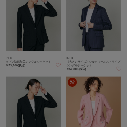
INED
INED L
オゾン防縮加工シングルジャケット
《大きいサイズ》シルクウールストライプ
シングルジャケット
￥53,900(税込)
￥52,800(税込)
50%
OFF