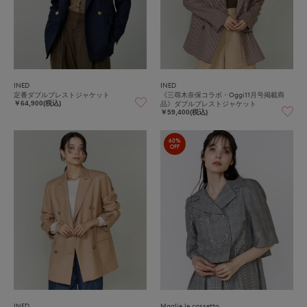
INED
INED
定番ダブルブレストジャケット
《三尋木奈保コラボ・Oggi11月号掲載商
品》ダブルブレストジャケット
￥64,900(税込)
￥59,400(税込)
60%
OFF
INED
Maglie le cassetto