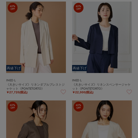
60%
60%
OFF
OFF
再値下げ
再値下げ
INED L
INED L
《大きいサイズ》リネンダブルブレストジ
《大きいサイズ》リネンスペンサージャケ
ャケット《PONTETORTO》
ット《PONTETORTO》
￥27,720(税込)
￥22,000(税込)
60%
60%
OFF
OFF