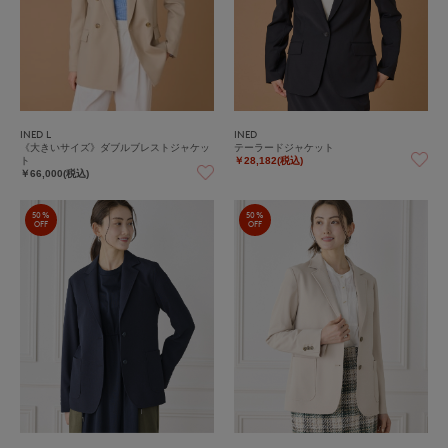
INED L
INED
《大きいサイズ》ダブルブレストジャケッ
テーラードジャケット
ト
￥28,182(税込)
￥66,000(税込)
50%
50%
OFF
OFF