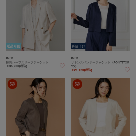
返品可能
再値下げ
INED
INED
麻調ハーフスリーブジャケット
リネンスペンサージャケット《PONTETOR
TO》
￥35,200(税込)
￥21,120(税込)
60%
60%
OFF
OFF