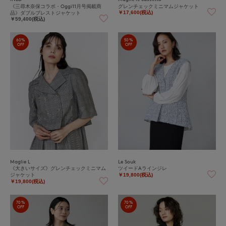
《三尋木奈保コラボ・Oggi11月号掲載商
グレンチェックミニマムジャケット
品》ダブルブレストジャケット
￥17,600(税込)
￥59,400(税込)
60%
50%
OFF
OFF
Maglie L
Le Souk
《大きいサイズ》グレンチェックミニマム
ツイードAラインジレ
ジャケット
￥19,800(税込)
￥19,800(税込)
70%
70%
OFF
OFF