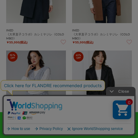
INED
INED
《大草直子コラボ》カシミヤジレ《COLO
《大草直子コラボ》カシミヤジレ《COLO
MBO》
MBO》
￥55,000(税込)
￥55,000(税込)
50%
60%
OFF
OFF
Le Souk
INED
《大きいサイズ》ツイードAラインジレ
2WAYデザインジャケット《la veille by SU
PERIOR CLOSET》
￥20,900(税込)