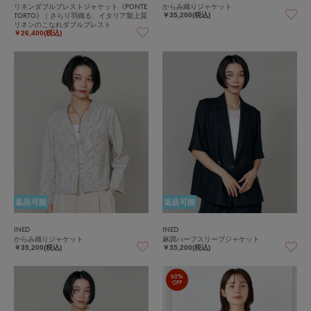
リネンダブルブレストジャケット《PONTE
からみ織りジャケット
TORTO》｜さらり羽織る、イタリア製上質
￥35,200(税込)
リネンのこなれダブルブレスト
￥26,400(税込)
返品可能
返品可能
INED
INED
からみ織りジャケット
麻調ハーフスリーブジャケット
￥35,200(税込)
￥35,200(税込)
60%
OFF