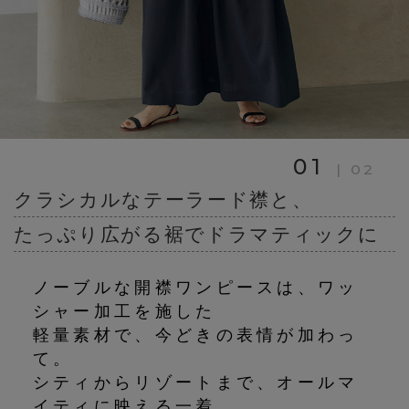
01
|
02
クラシカルなテーラード襟と、
たっぷり広がる裾でドラマティックに
ノーブルな開襟ワンピースは、ワッ
シャー加工を施した
軽量素材で、今どきの表情が加わっ
て。
シティからリゾートまで、オールマ
イティに映える一着。