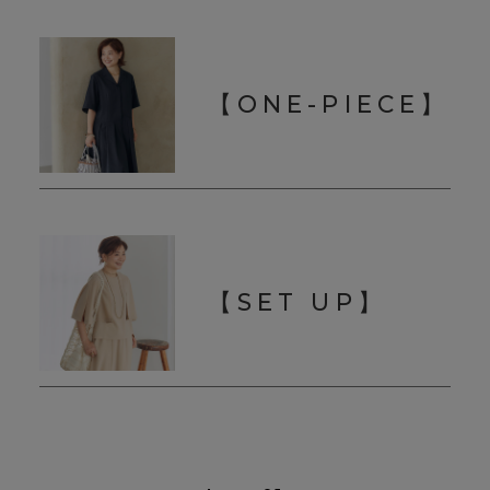
【ONE-PIECE】
【SET UP】