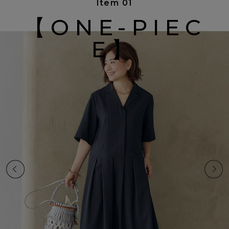
Item 01
【ONE-PIEC
E】