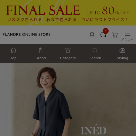
3
メニュー
Top
Brand
Category
Search
Styling