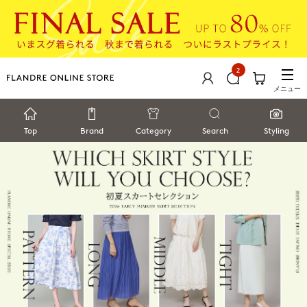
2
メニュー
Top
Brand
Category
Search
Styling