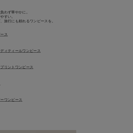
気負わず華やかに。
きやすい。
グ、旅行にも頼れるワンピースを。
ピース
クディティールワンピース
ープリントワンピース
ス
ザーワンピース