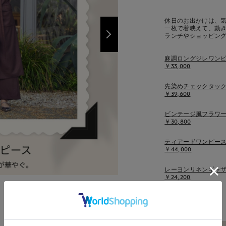
休日のお出かけは、
一枚で着映えて、動
ランチやショッピン
麻調ロングジレワン
￥33,000
先染めチェックタッ
￥39,600
ビンテージ風フラワ
￥30,800
ティアードワンピー
￥44,000
レーヨンリネンギャ
￥24,200