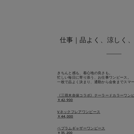
仕事｜品よく、涼しく
きちんと感も、着心地の良さも。
忙しい毎日に寄り添う、お仕事ワンピース。
一枚で品よく決まり、通勤から会食までスマ
《三尋木奈保コラボ》テーラードカラーワン
￥42,900
Vネックフレアワンピース
￥44,000
ペプラムギャザーワンピース
￥35,200