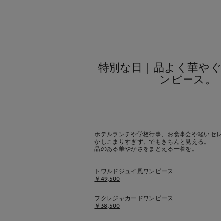
特別な日｜品よく華や
ンピース。
ホテルランチや学校行事、お食事会や軽いセ
かしこまりすぎず、でもきちんと見える。
品のある華やかさをまとえる一着を。
トワルドジュイ風ワンピース
￥49,500
フクレジャカードワンピース
￥38,500