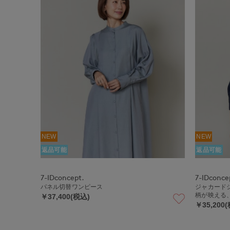
NEW
NEW
返品可能
返品可能
7-IDconcept.
7-IDconce
パネル切替ワンピース
ジャカード
柄が映える
￥37,400(税込)
￥35,200