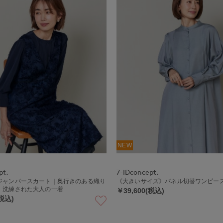
NEW
pt.
7-IDconcept.
ジャンパースカート｜奥行きのある織り
《大きいサイズ》パネル切替ワンピー
、洗練された大人の一着
￥39,600(税込)
(税込)