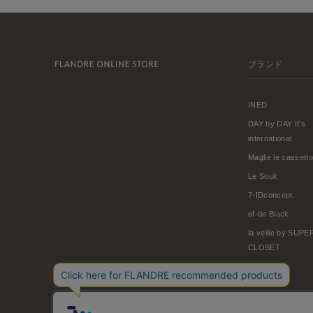
ブランド
INED
DAY by DAY It's
international
Maglie le cassetto
Le Souk
7-IDconcept.
ef-de Black
la veille by SUP
CLOSET