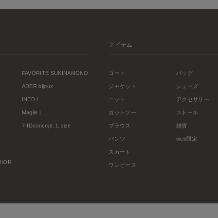
アイテム
FAVORITE SUKINAMONO
コート
バッグ
ADER.bijoux
ジャケット
シューズ
INED L
ニット
アクセサリー
Maglie L
カットソー
ストール
7-IDconcept. L size
ブラウス
雑貨
パンツ
web限定
スカート
ERIOR
ワンピース