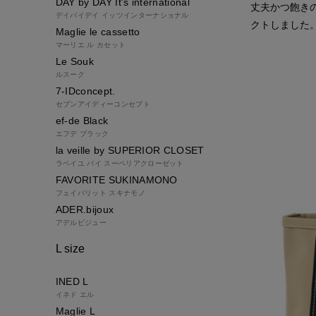
DAY by DAY It's international
丈夫かつ飽きのこ
デイバイデイ イッツインターナショナル
クトしました
Maglie le cassetto
マーリエ ル カセット
Le Souk
ルスーク
7-IDconcept.
セブンアイディーコンセプト
ef-de Black
エフデ ブラック
la veille by SUPERIOR CLOSET
ラベイユ バイ スーペリアクローゼット
FAVORITE SUKINAMONO
フェイバリット スキナモノ
ADER.bijoux
アデルビジュー
L size
INED L
イネド エル
Maglie L