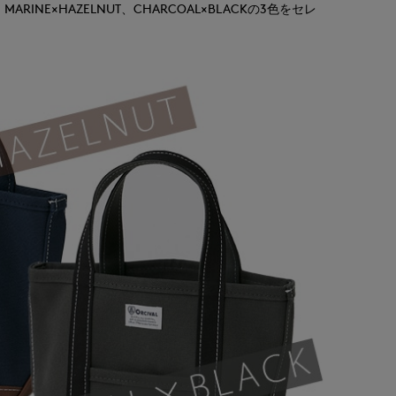
INE×HAZELNUT、CHARCOAL×BLACKの3色をセレ