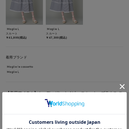
Maglie L
Maglie L
スカート
スカート
￥41,800(税込)
￥47,300(税込)
着用ブランド
Maglie le cassetto
Maglie L
【着用アイテム】カーディガン:ネイビー スカート、ブラウス:ス
トライプ 夏のきれい目お出かけコーディネート。小粒のパール
が上品な雰囲気のカーディガン。ゴールドホックがアクセントに
なります。ジャケットライクなしっかりした生地感できちんと感
があるので、学校行事にもおすすめです。