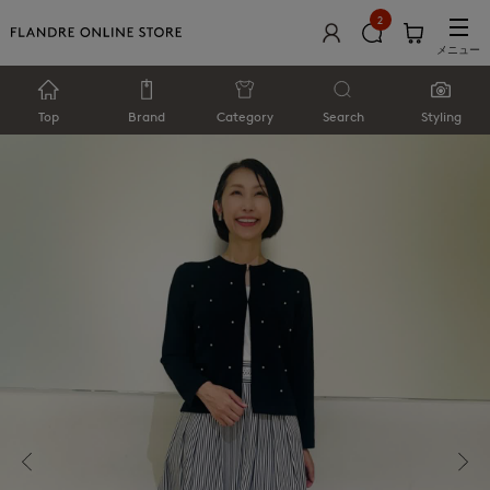
2
メニュー
Top
Brand
Category
Search
Styling