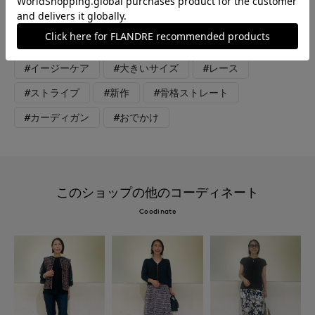
#スカート
#セットアップ
#シャツ
#休日
#女子会
#デート
#ウォッシャブル
#イージーケア
#大きいサイズ
#レース
#ストライプ
#新作
#骨格ストレート
#カーディガン
#おでかけ
このショップの他のコーディネート
Coodinate