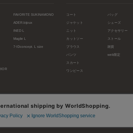
FAVORITE SUKINAMONO
コート
バッグ
ADER.bijoux
ジャケット
シューズ
INED L
ニット
アクセサリー
Maglie L
カットソー
ストール
7-IDconcept. L size
ブラウス
雑貨
パンツ
web限定
スカート
ERIOR
ワンピース
利用規約
会社概要
プライバシーポリシー
特定商取引・古物営業法に基づく表示