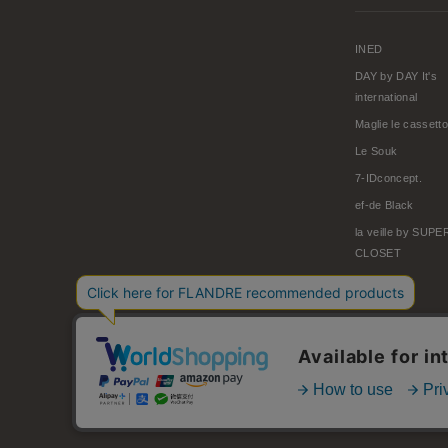
INED
DAY by DAY It's
international
Maglie le cassetto
Le Souk
7-IDconcept.
ef-de Black
la veille by SUP
CLOSET
© FLANDRE CO., LTD.
お問い合わせ