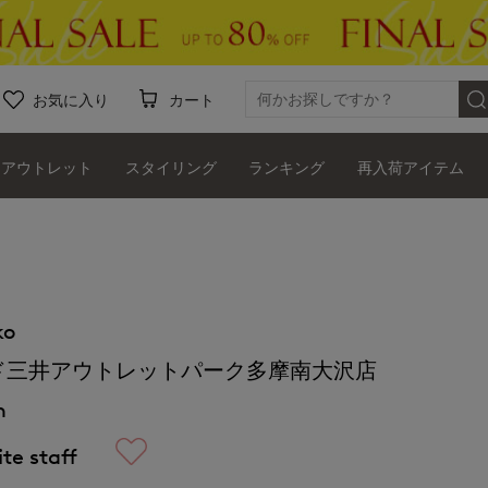
お気に入り
カート
アウトレット
スタイリング
ランキング
再入荷アイテム
ko
ド三井アウトレットパーク多摩南大沢店
m
te staff