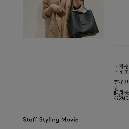
↑ 
・骨格
・イエ
デイリ
す
低身長
お気に
Staff Styling Movie