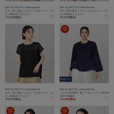
DAY by DAY It's international
DAY by DAY It's international
サテン切り替えドルマンプルオーバー《ス
サテン切り替えドルマンプルオーバー《ス
ビン綿MIXフライス》
ビン綿MIXフライス》
￥6,930(税込)
￥6,930(税込)
60%
OFF
再値下げ
DAY by DAY It's international
DAY by DAY It's international
サテン切り替えドルマンプルオーバー《ス
《コラボSTORY》裾フリルトップス【STOR
ビン綿MIXフライス》
Y4月号掲載】
￥6,930(税込)
￥6,380(税込)
60%
60%
OFF
OFF