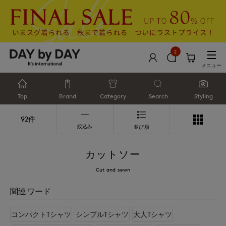
2
メニュー
Top
Brand
Category
Search
Styling
92件
絞込み
並び順
カットソー
Cut and sewn
関連ワード
コンパクトTシャツ
シンプルTシャツ
大人Tシャツ