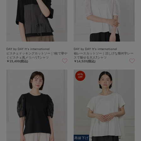
DAY by DAY It's international
DAY by DAY It's international
ビスチェドッキングカットソー｜1枚で華や
袖レースカットソー｜涼しげな幾何学レー
ぐビスチェ風メリハリTシャツ
スで魅せる大人Tシャツ
￥15,400(税込)
￥14,520(税込)
60%
OFF
再値下げ