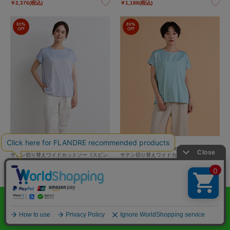
￥2,376(税込)
￥1,188(税込)
80%
80%
OFF
OFF
DAY by DAY It's international
DAY by DAY It's international
サテン切り替えワイドカットソー《スビン
サテン切り替えワイドカットソー《スビン
綿MIXフライス》
綿MIXフライス》
￥1,188(税込)
￥1,188(税込)
80%
80%
OFF
OFF