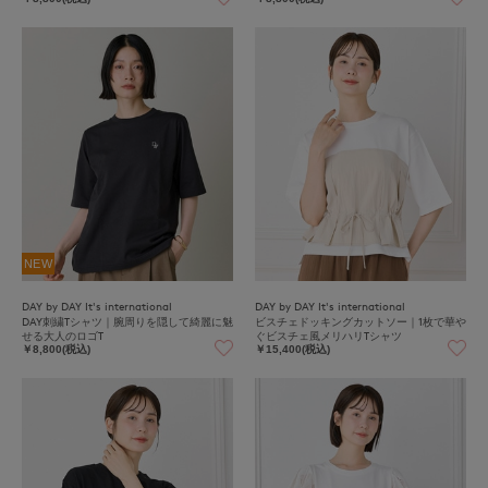
NEW
DAY by DAY It's international
DAY by DAY It's international
DAY刺繍Tシャツ｜腕周りを隠して綺麗に魅
ビスチェドッキングカットソー｜1枚で華や
せる大人のロゴT
ぐビスチェ風メリハリTシャツ
￥8,800(税込)
￥15,400(税込)