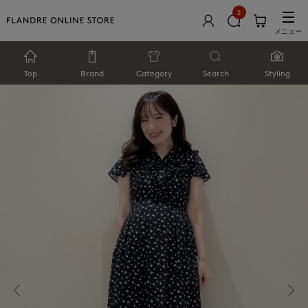
2
メニュー
Top
Brand
Category
Search
Styling