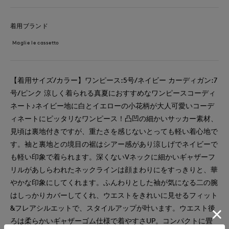
着用ブランド
Maglie le cassetto
【着用サイズ/カラー】ワンピース:5号/ネイビー カーディガン:7
号/ピンク 涼しく着られる真夏におすすめなワンピースコーディ
ネート♪ネイビー地に白とイエローの小花柄が大人可愛いコーデ
ィネートにピッタリなワンピース！凸凹の細かいサッカー素材、
見頃は裏地付きですが、重たさを感じないとっても軽い着心地で
す。袖と裏地との境目の裾はシアー感があり涼しげでネイビーで
も軽い印象で着られます。深くないVネックに細かいギャザーフ
リルがあしらわれたネックラインは顔まわりにをすっきりと、華
やかな印象にしてくれます。ふんわりとした袖が気になる二の腕
はしっかりカバーしてくれ、ウエストをきれいに見せるフィット
&フレアシルエットで、スタイルアップが叶います。ウエスト後
ろは柔らかいギャザーゴム仕様で着やすさUP。コンパクトに畳