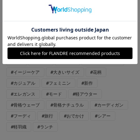
めて、シワにもならず持ち運びにもおすすめです！おすすめポイ
ントがたくさんあるワンピースです。羽織りはワンピース、スカ
ートにバランスよく着られる着丈コンパクトなシアーパーカー。
シャリ感のある生地が冷房対策やサッと羽織るのに大活躍する1
着です。どちらもいつものサイズで大丈夫です。
#ワンピース
#ニット
#オフィスカジュアル
#休日
#女子会
#デート
#ウォッシャブル
#イージーケア
#大きいサイズ
#花柄
#カジュアル
#フェミニン
#新作
#エレガンス
#モード
#軽アウター
#骨格ウェーブ
#骨格ナチュラル
#カーディガン
#フーディ
#旅行
#おでかけ
#シアー
#軽羽織
#ランチ