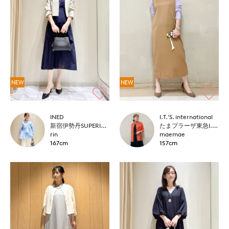
NEW
NEW
INED
I.T.'S. international
新宿伊勢丹SUPERIOR CLOSET
たまプラーザ東急I.T.'S.international
rin
maemae
167cm
157cm