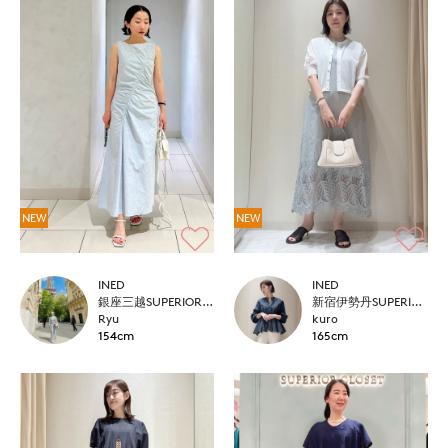
NEW
NEW
INED
INED
銀座三越SUPERIOR CLOSET GINZA
新宿伊勢丹SUPERIOR CLOSET
Ryu
kuro
154cm
165cm