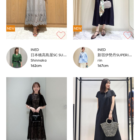
NEW
NEW
INED
INED
日本橋高島屋SC SUPERIOR CLOSET
新宿伊勢丹SUPERIOR CLOSET
Shinnaka
rin
162cm
167cm