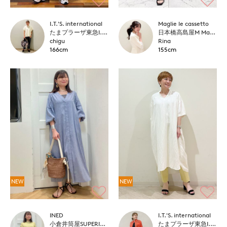
I.T.'S. international
Maglie le cassetto
たまプラーザ東急I.T.'S.international
日本橋高島屋M Maglie le cassetto
chigu
Rina
166cm
155cm
NEW
NEW
INED
I.T.'S. international
小倉井筒屋SUPERIOR CLOSET
たまプラーザ東急I.T.'S.international