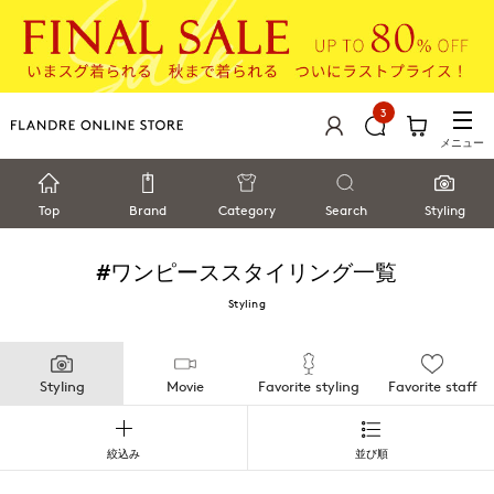
3
メニュー
Top
Brand
Category
Search
Styling
#ワンピース
スタイリング一覧
Styling
Styling
Movie
Favorite styling
Favorite staff
絞込み
並び順