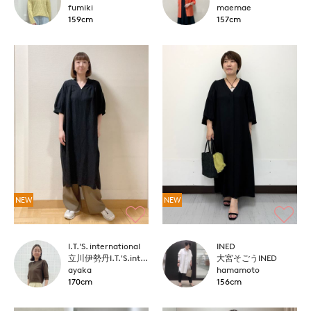
fumiki
maemae
159cm
157cm
NEW
NEW
I.T.'S. international
INED
立川伊勢丹I.T.'S.international
大宮そごうINED
ayaka
hamamoto
170cm
156cm