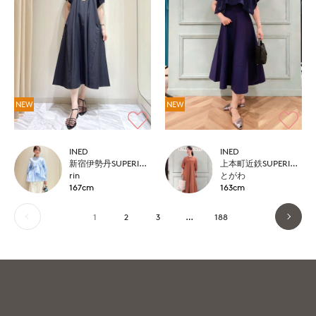
NEW
NEW
INED
INED
新宿伊勢丹SUPERIOR CLOSET
上本町近鉄SUPERIORCLOSET
rin
とがわ
167cm
163cm
1
2
3
…
188