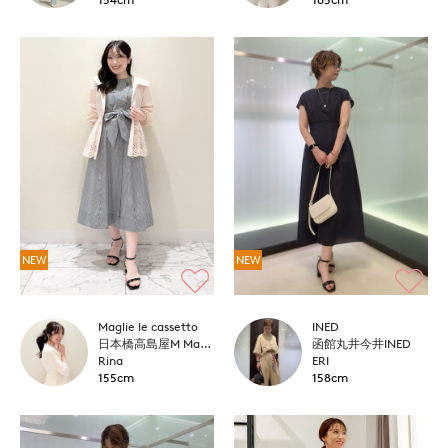
NEW
NEW
Maglie le cassetto
INED
日本橋高島屋M Maglie le cassetto
函館丸井今井INED
Rina
ERI
155cm
158cm