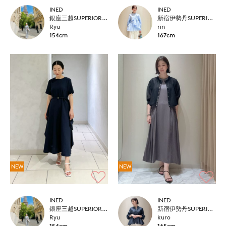
INED
INED
銀座三越SUPERIOR CLOSET GINZA
新宿伊勢丹SUPERIOR CLOSET
Ryu
rin
154cm
167cm
NEW
NEW
INED
INED
銀座三越SUPERIOR CLOSET GINZA
新宿伊勢丹SUPERIOR CLOSET
Ryu
kuro
154cm
165cm