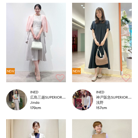
NEW
NEW
INED
INED
広島三越SUPERIORCLOSET
神戸阪急SUPERIORCLOSET
Jinda
浅野
170cm
157cm