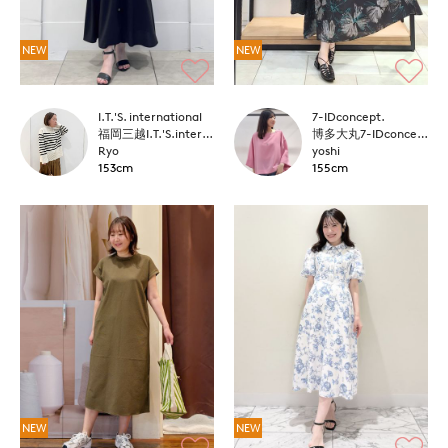
NEW
NEW
I.T.'S. international
7-IDconcept.
福岡三越I.T.'S.international
博多大丸7-IDconcept.
Ryo
yoshi
153cm
155cm
NEW
NEW