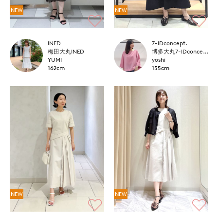
NEW
NEW
INED
7-IDconcept.
梅田大丸INED
博多大丸7-IDconcept.
YUMI
yoshi
162cm
155cm
NEW
NEW