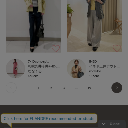
INED
7-IDconcept.
イネド三井アウトレットパーク多摩南大沢店
札幌丸井今井7-IDconcept.
makiko
ななくる
153cm
160cm
1
2
3
…
19