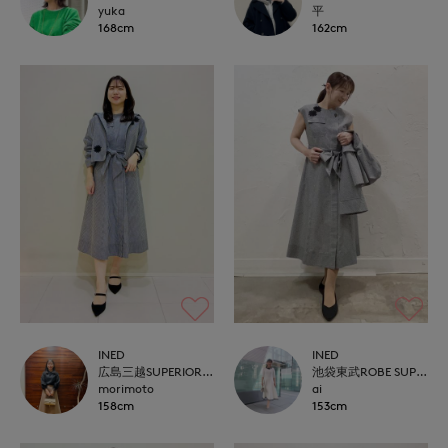
yuka
平
168cm
162cm
INED
INED
広島三越SUPERIORCLOSET
池袋東武ROBE SUPERIOR CLOSET
morimoto
ai
158cm
153cm