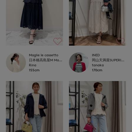
Maglie le cassetto
INED
日本橋高島屋M Maglie le cassetto
岡山天満屋SUPERIORCLOSET
Rina
tanaka
155cm
170cm