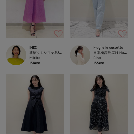
INED
Maglie le cassetto
新宿タカシマヤSUPERIOR CLOSET
日本橋高島屋M Maglie le cassetto
Mikiko
Rina
158cm
155cm