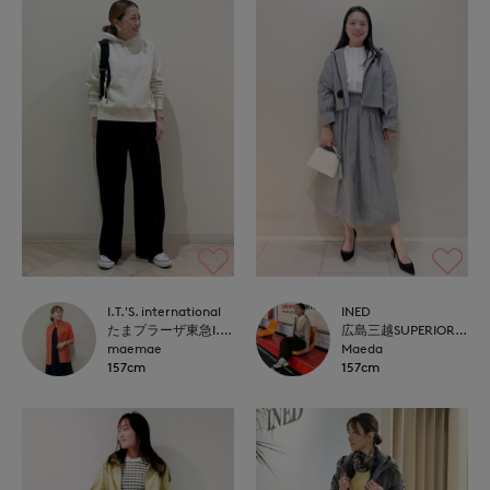
I.T.'S. international
INED
たまプラーザ東急I.T.'S.international
広島三越SUPERIORCLOSET
maemae
Maeda
157cm
157cm