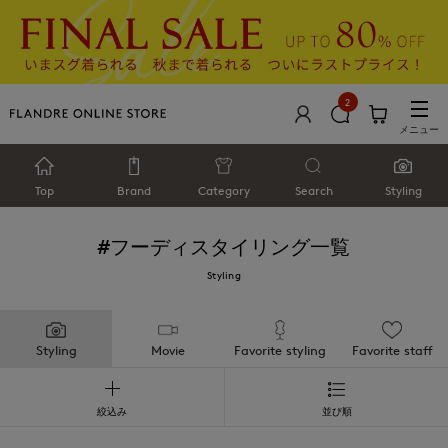
2
メニュー
Top
Brand
Category
Search
Styling
#フーディ
スタイリング一覧
Styling
Styling
Movie
Favorite styling
Favorite staff
絞込み
並び順