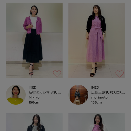
INED
INED
新宿タカシマヤSUPERIOR CLOSET
広島三越SUPERIORCLOSET
Mikiko
morimoto
158cm
158cm