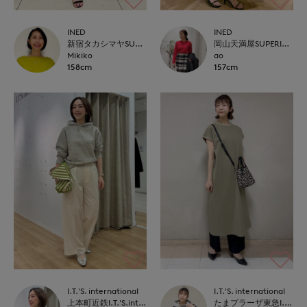
INED
INED
新宿タカシマヤSUPERIOR CLOSET
岡山天満屋SUPERIORCLOSET
Mikiko
ao
158cm
157cm
I.T.'S. international
I.T.'S. international
上本町近鉄I.T.'S.international
たまプラーザ東急I.T.'S.international