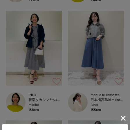
INED
Maglie le cassetto
新宿タカシマヤSUPERIOR CLOSET
日本橋高島屋M Maglie le cassetto
Mikiko
Rina
158cm
155cm