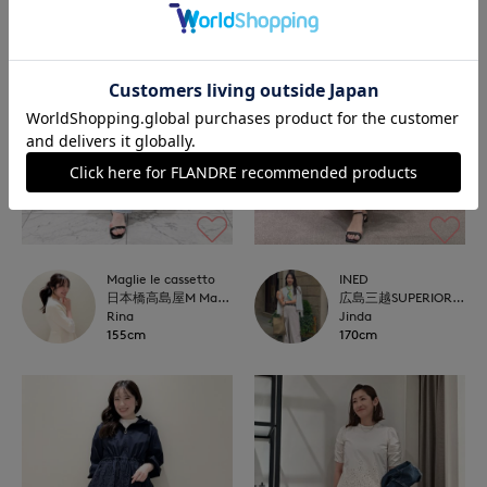
INED
Maglie le cassetto
広島三越SUPERIORCLOSET
日本橋高島屋M Maglie le cassetto
Jinda
Rina
170cm
155cm