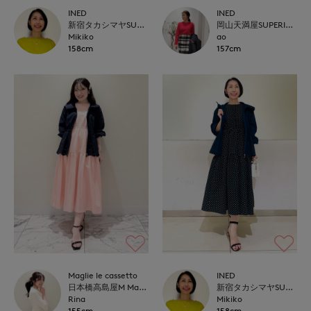
INED
INED
新宿タカシマヤSUPERIOR CLOSET
岡山天満屋SUPERIORCLOSET
Mikiko
ao
158cm
157cm
Maglie le cassetto
INED
日本橋高島屋M Maglie le cassetto
新宿タカシマヤSUPERIOR CLOSET
Rina
Mikiko
155cm
158cm