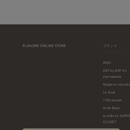
ブランド
INED
DAY by DAY It's
international
Maglie le cassetto
Le Souk
7-IDconcept.
ef-de Black
la veille by SUP
CLOSET