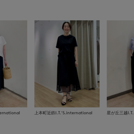
rnational
上本町近鉄I.T.'S.international
星が丘三越I.T.'S