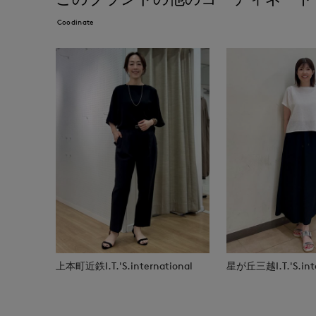
Coodinate
上本町近鉄I.T.'S.international
星が丘三越I.T.'S.inte