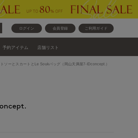
ログイン
会員登録
ご利用ガイド
予約アイテム
店舗リスト
ニットとカットソーとスカートとLe Soukバッグ（岡山天満屋7-IDconcept.）
ncept.