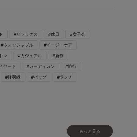
ト
#リラックス
#休日
#女子会
#ウォッシャブル
#イージーケア
トン
#カジュアル
#新作
レイヤード
#カーディガン
#旅行
#軽羽織
#バッグ
#ランチ
もっと見る