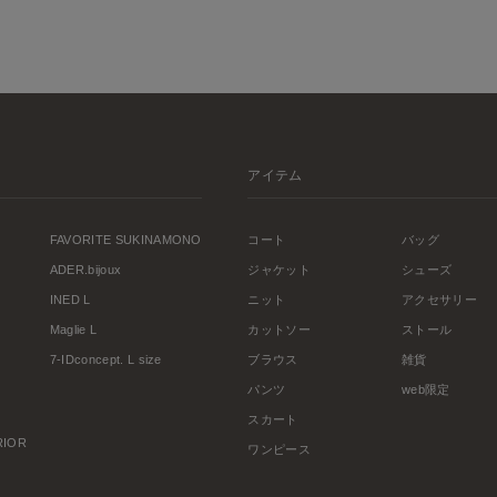
アイテム
FAVORITE SUKINAMONO
コート
バッグ
ADER.bijoux
ジャケット
シューズ
INED L
ニット
アクセサリー
Maglie L
カットソー
ストール
7-IDconcept. L size
ブラウス
雑貨
パンツ
web限定
スカート
ERIOR
ワンピース