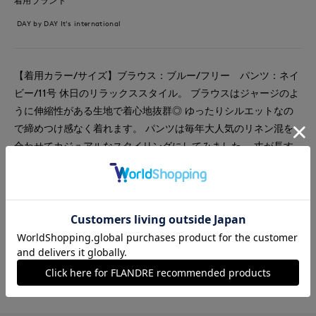
着用ブランド
DAY by DAY It's international
【着用カラー/サイズ】ブラウス：ブルー/フリー パンツ：ネイ
ビー/11号 休日のリラックススタイル。 ブラウスはジャージのよ
うに伸縮性がある生地で着心地抜群◎ ゆったりシルエットなの
で締めつけ感なく着れます。 パンツは毎年大人気のリネン混を
合わせてカジュアルなスタイリングにしてみました。 丈が長す
ぎないので小柄な方にもオススメです！
#ブラウス
#パンツ
#シャツ
#リラックス
#休日
#女子会
#ウォッシャブル
#イージーケア
#ストライプ
#スポーティ
#ランチ