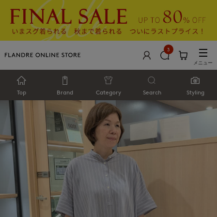
3
メニュー
Top
Brand
Category
Search
Styling