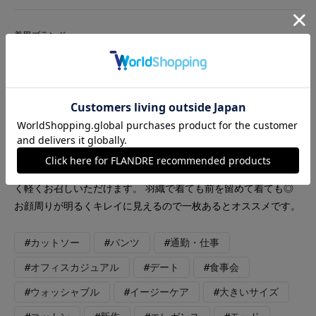
着用ブランド
7-IDconcept.
DAY by DAY It's international
Le Souk
【着用サイズ】カーディガン：フリー カットソー：フリー パ
ンツ：フリー 「ジャケット見えでキレイめスタイル」 カーディ
ガン仕様ですがジャケット見え。ドライなタッチで真夏でも涼し
く軽くお召しいただけます。 羽織で着ても前を留めて着ても◎
お顔周りが明るくキレイに見えるので一枚あるとオススメです。
#カットソー
#パンツ
#通勤・仕事
#オフィスカジュアル
#デート
#食事会
#ウォッシャブル
#イージーケア
#大きいサイズ