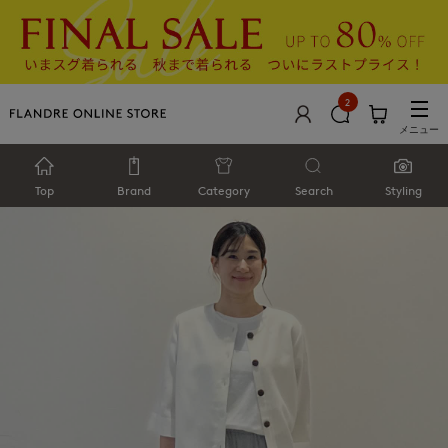
2
メニュー
Top
Brand
Category
Search
Styling