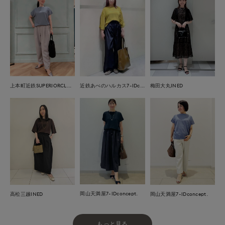
上本町近鉄SUPERIORCLOSET
近鉄あべのハルカス7-IDconcept.
梅田大丸INED
岡山天満屋7-IDconcept.
高松三越INED
岡山天満屋7-IDconcept.
もっと見る