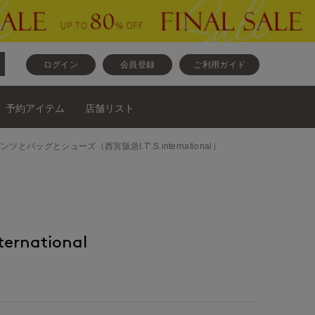
ログイン
会員登録
ご利用ガイド
予約アイテム
店舗リスト
ラウスとパンツとバッグとシューズ（西宮阪急I.T'.S.international）
ernational