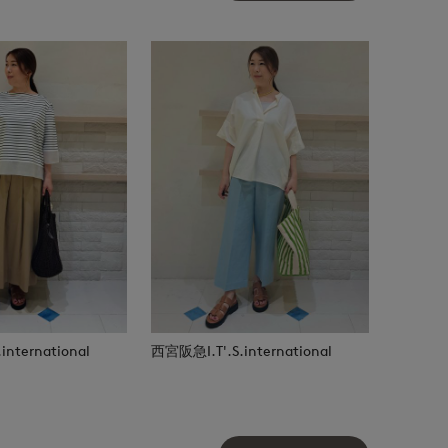
nternational
西宮阪急I.T'.S.international