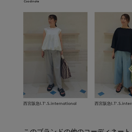
Coodinate
西宮阪急I.T'.S.international
西宮阪急I.T'.S.inter
このブランドの他のコーディネート