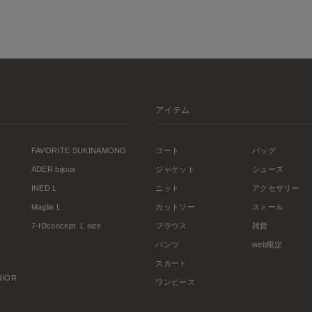
アイテム
FAVORITE SUKINAMONO
コート
バッグ
ADER.bijoux
ジャケット
シューズ
INED L
ニット
アクセサリー
Maglie L
カットソー
ストール
7-IDconcept. L size
ブラウス
雑貨
パンツ
web限定
スカート
ERIOR
ワンピース