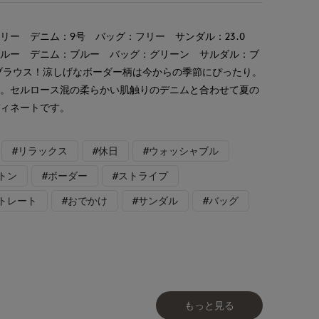
リー デニム：9号 バッグ：フリー サンダル：23.0
ブルー デニム：ブルー バッグ：グリーン サルダル：ブ
ブラウス！涼しげなボーダー柄は今からの季節にぴったり。
す。セルロース混の柔らかい肌触りのデニムと合わせて夏の
ディネートです。
#リラックス
#休日
#ウォッシャブル
トン
#ボーダー
#ストライプ
トレート
#おでかけ
#サンダル
#バッグ
もっと見る