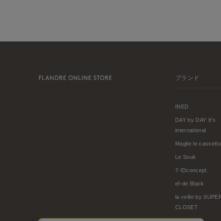
ブランド
INED
DAY by DAY It's
international
Maglie le cassetto
Le Souk
7-IDconcept.
ef-de Black
la veille by SUP
CLOSET