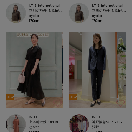
I.T.'S. international
I.T.'S. international
立川伊勢丹I.T.'S.international
立川伊勢丹I.T.'S.international
ayaka
ayaka
170cm
170cm
NEW
NEW
INED
INED
上本町近鉄SUPERIORCLOSET
神戸阪急SUPERIORCLOSET
とがわ
浅野
163cm
157cm