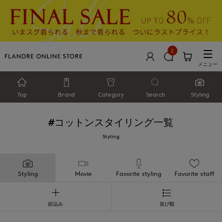
2
メニュー
Top
Brand
Category
Search
Styling
#コットン
スタイリング一覧
Styling
Styling
Movie
Favorite styling
Favorite staff
絞込み
並び順