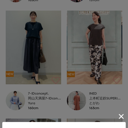
NEW
NEW
7-IDconcept.
INED
岡山天満屋7-IDconcept.
上本町近鉄SUPERIORCLOSET
Yura
とがわ
160cm
163cm