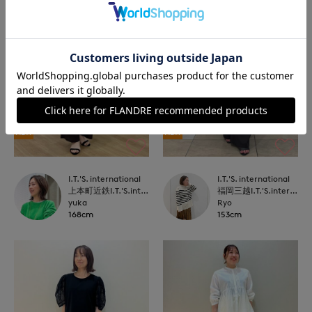
NEW
NEW
I.T.'S. international
I.T.'S. international
上本町近鉄I.T.'S.international
福岡三越I.T.'S.international
yuka
Ryo
168cm
153cm