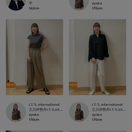
平
ayaka
162cm
170cm
NEW
NEW
I.T.'S. international
I.T.'S. international
立川伊勢丹I.T.'S.international
立川伊勢丹I.T.'S.international
ayaka
ayaka
170cm
170cm