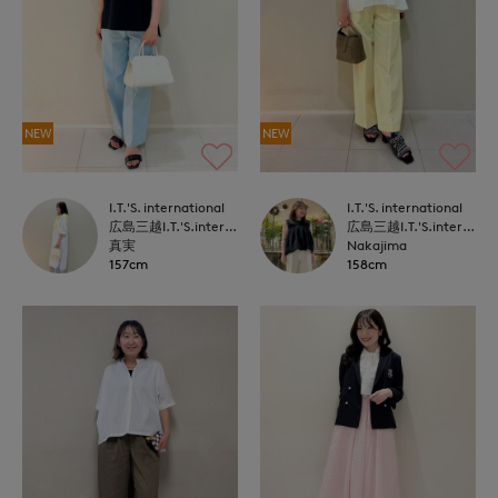
NEW
NEW
I.T.'S. international
I.T.'S. international
広島三越I.T.'S.international
広島三越I.T.'S.international
真実
Nakajima
157cm
158cm