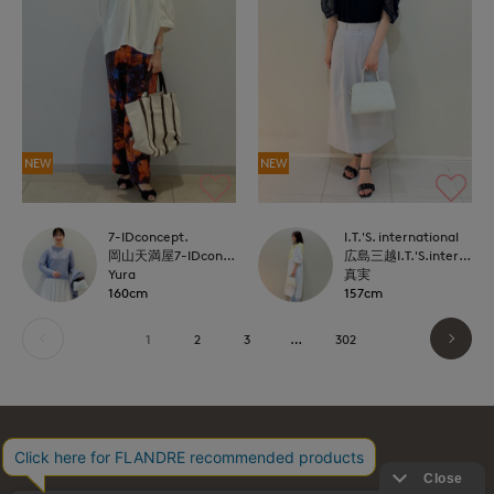
NEW
NEW
7-IDconcept.
I.T.'S. international
岡山天満屋7-IDconcept.
広島三越I.T.'S.international
Yura
真実
160cm
157cm
1
2
3
…
302