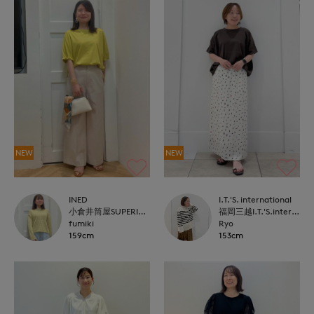
NEW
NEW
INED
I.T.'S. international
小倉井筒屋SUPERIOR CLOSET
福岡三越I.T.'S.international
fumiki
Ryo
159cm
153cm