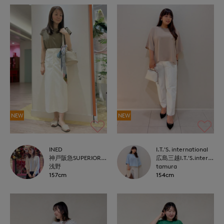
NEW
NEW
INED
I.T.'S. international
神戸阪急SUPERIORCLOSET
広島三越I.T.'S.international
浅野
tamura
157cm
154cm