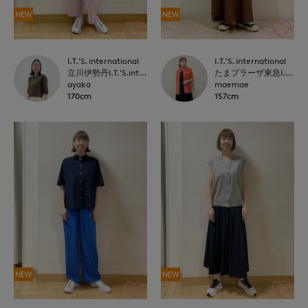
NEW
NEW
I.T.'S. international
I.T.'S. international
立川伊勢丹I.T.'S.international
たまプラーザ東急I.T.'S.international
ayaka
maemae
170cm
157cm
NEW
NEW