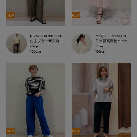
NEW
NEW
I.T.'S. international
Maglie le cassetto
たまプラーザ東急I.T.'S.international
日本橋高島屋M Maglie le cassetto
chigu
Rina
166cm
155cm
NEW
NEW