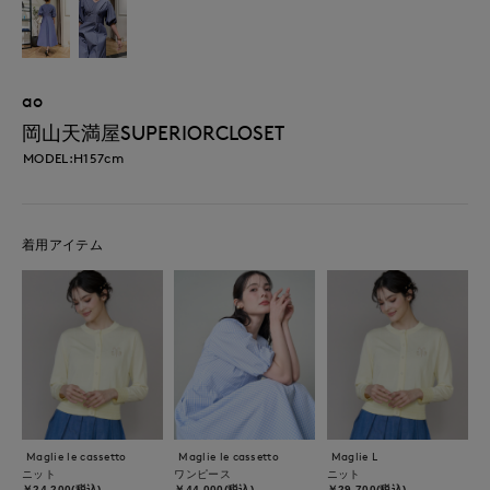
ao
岡山天満屋SUPERIORCLOSET
MODEL:H157cm
着用アイテム
Maglie le cassetto
Maglie le cassetto
Maglie L
ニット
ワンピース
ニット
￥24,200(税込)
￥44,000(税込)
￥29,700(税込)