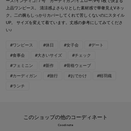
ース:インディゴ:７号 カーディガン:イエロー:9号 1枚で決まる
上品ワンピース。 清涼感よさらりとした素材感で華奢見えVネッ
ク。二の腕もしっかりカバーしてくれて苦しくないのにスタイル
UP。 サイズを変えて着ています。丈感の参考にしてみてくださ
い♪
#ワンピース
#休日
#女子会
#デート
#食事会
#大きいサイズ
#チェック
#フェミニン
#新作
#骨格ウェーブ
#カーディガン
#旅行
#おでかけ
#軽羽織
#ランチ
このショップの他のコーディネート
Coodinate