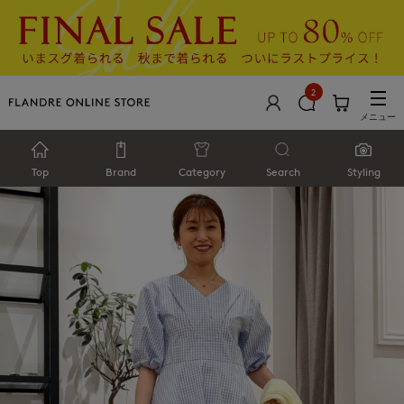
2
メニュー
Top
Brand
Category
Search
Styling