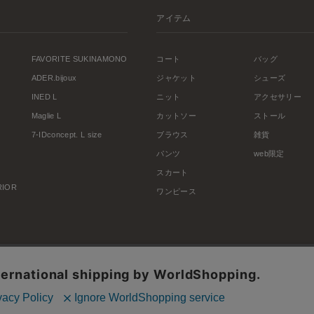
アイテム
FAVORITE SUKINAMONO
コート
バッグ
ADER.bijoux
ジャケット
シューズ
INED L
ニット
アクセサリー
Maglie L
カットソー
ストール
7-IDconcept. L size
ブラウス
雑貨
パンツ
web限定
スカート
ERIOR
ワンピース
利用規約
会社概要
プライバシーポリシー
特定商取引・古物営業法に基づく表示