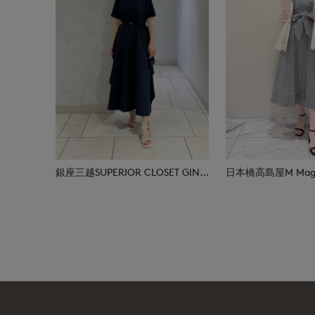
銀座三越SUPERIOR CLOSET GINZA