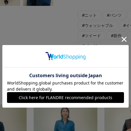
#ニット
#パンツ
#ウォッシャブル
#
#ツイード
#新作
#バッグ