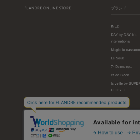
ブランド
INED
DAY by DAY It's
international
Maglie le cassetto
Le Souk
7-IDconcept.
ef-de Black
la veille by SUP
CLOSET
© FLANDRE CO., LTD.
お問い合わせ