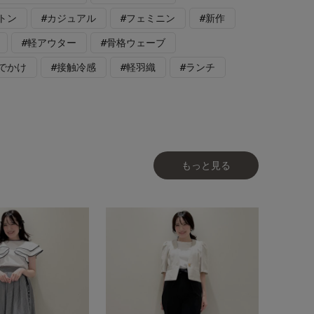
トン
#カジュアル
#フェミニン
#新作
#軽アウター
#骨格ウェーブ
でかけ
#接触冷感
#軽羽織
#ランチ
もっと見る