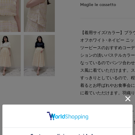
Maglie le cassetto
【着用サイズ/カラー】ブラウス
オフホワイト･ネイビー ニッ
ツーピースのおすすめコーデ
ションの淡いパステルカラ
なっているのでパンツ合わ
ス風に着ていただけます。
すっきりとしているので、程
着るとお呼ばれやお食事会
に着ていただけます。羽織
#カットソー
#スカー
#ジャケット
#通勤・
#デート
#食事会