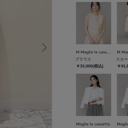
M Maglie le cassetto
ブラウス
スカー
￥33,000(税込)
￥41,
Maglie le cassetto
Magli