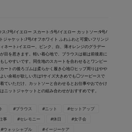
:7号/イエロー スカート:5号/イエロー カットソー:9号/
トジャケット:7号/オフホワイト ふわふわと可愛いフリンジ
ィネート♪イエロー、ピンク、白、薄オレンジのグラデー
ーが目を惹きます。軽い着心地で、ブラウスは裾は前後差に
せもしやすいです。同生地のスカートを合わせるとワンピー
スカートの後ろゴムは柔らかく履き心地◎ヒップ周りはやや
よい余裕が欲しい方は1サイズ大きめでも◯ツーピースで
に着ていただけ、カットソーと合わせるとお仕事やおでかけ
りはニットジャケットとの組み合わせがおすすめです。
ト
#ブラウス
#ニット
#セットアップ
仕事
#セレモニー
#休日
#女子会
#ウォッシャブル
#イージーケア