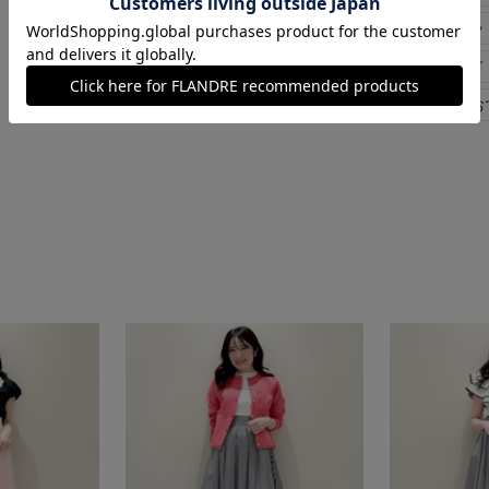
#大きいサイズ
#コッ
#エレガンス
#モード
#骨格ナチュラル
#お