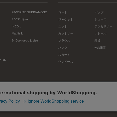
FAVORITE SUKINAMONO
コート
バッグ
ADER.bijoux
ジャケット
シューズ
INED L
ニット
アクセサリー
Maglie L
カットソー
ストール
7-IDconcept. L size
ブラウス
雑貨
パンツ
web限定
スカート
ERIOR
ワンピース
利用規約
会社概要
プライバシーポリシー
特定商取引・古物営業法に基づく表示