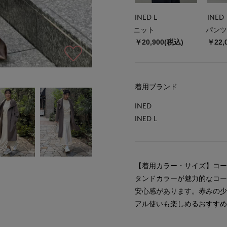
INED L
INED
ニット
パンツ
￥20,900(税込)
￥22,
着用ブランド
INED
INED L
【着用カラー・サイズ】コート
タンドカラーが魅力的なコ
安心感があります。赤みの
アル使いも楽しめるおすす