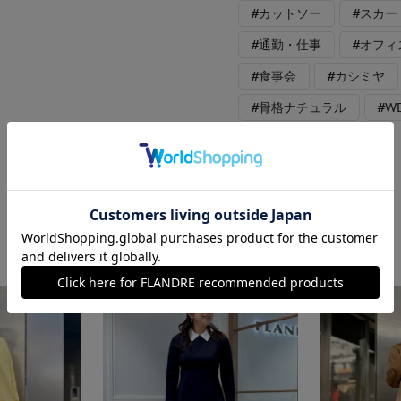
#カットソー
#スカー
#通勤・仕事
#オフィ
#食事会
#カシミヤ
#骨格ナチュラル
#W