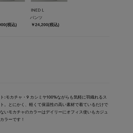
INED L
パンツ
000(税込)
￥24,200(税込)
:モカチャ・9 カシミヤ100%ながらも気軽に羽織れるス
ート。とにかく、軽くて保温性の高い素材で着ているだけで
少ないモカチャのカラーはデイリーにオフィス使いもカジュ
めカラーです！