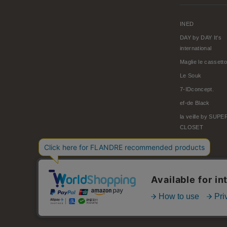
INED
DAY by DAY It's
international
Maglie le cassetto
Le Souk
7-IDconcept.
ef-de Black
la veille by SUP
CLOSET
© FLANDRE CO., LTD.
お問い合わせ