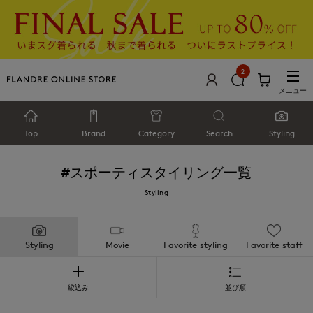
2
メニュー
Top
Brand
Category
Search
Styling
#スポーティ
スタイリング一覧
Styling
Styling
Movie
Favorite styling
Favorite staff
絞込み
並び順