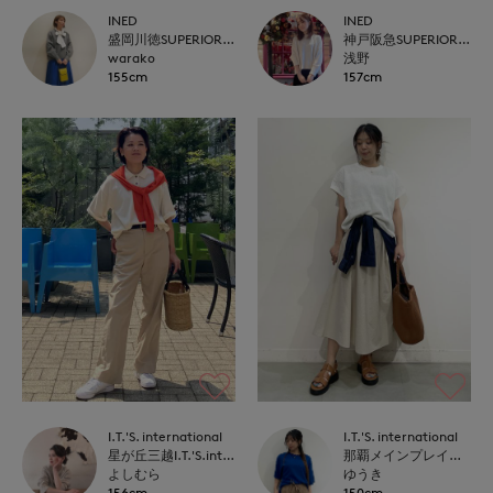
INED
INED
盛岡川徳SUPERIOR CLOSET
神戸阪急SUPERIORCLOSET
warako
浅野
155cm
157cm
I.T.'S. international
I.T.'S. international
星が丘三越I.T.'S.international
那覇メインプレイスI.T.'S.international
よしむら
ゆうき
156cm
150cm