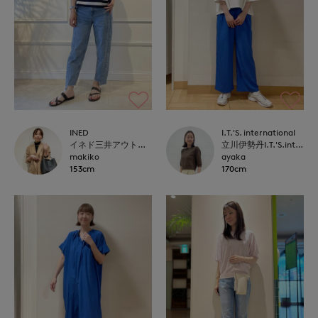
INED
I.T.'S. international
イネド三井アウトレットパーク多摩南大沢店
立川伊勢丹I.T.'S.international
makiko
ayaka
153cm
170cm