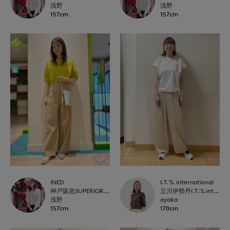
浅野
浅野
157cm
157cm
INED
I.T.'S. international
神戸阪急SUPERIORCLOSET
立川伊勢丹I.T.'S.international
浅野
ayaka
157cm
170cm