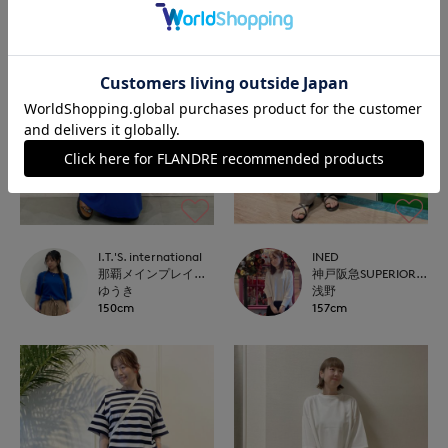
I.T.'S. international
INED
那覇メインプレイスI.T.'S.international
神戸阪急SUPERIORCLOSET
ゆうき
浅野
150cm
157cm