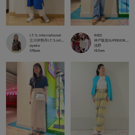
I.T.'S. international
INED
立川伊勢丹I.T.'S.international
神戸阪急SUPERIORCLOSET
ayaka
浅野
170cm
157cm