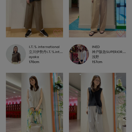
I.T.'S. international
INED
立川伊勢丹I.T.'S.international
神戸阪急SUPERIORCLOSET
ayaka
浅野
170cm
157cm