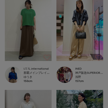
I.T.'S. international
INED
那覇メインプレイスI.T.'S.international
神戸阪急SUPERIORCLOSET
ゆうき
浅野
150cm
157cm