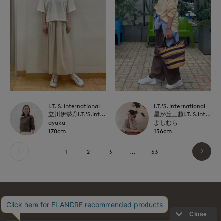
I.T.'S. international
I.T.'S. international
立川伊勢丹I.T.'S.international
星が丘三越I.T.'S.international
ayaka
よしむら
170cm
156cm
1
2
3
…
53