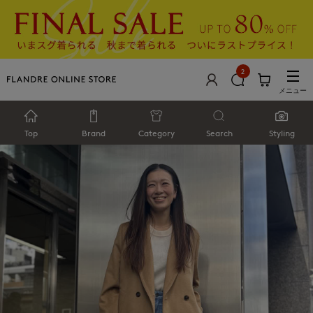
2
メニュー
Top
Brand
Category
Search
Styling