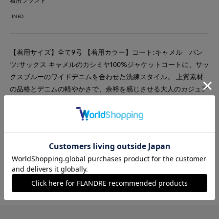
着用ブランド
INED
【着用サイズ】全て9号 【着用カラー】コート:キャメル パン
ツ:サックス キャメルのカシミヤ100%ジャケットコートに、サッ
クスブルーのワイドデニムを合わせた洗練スタイル。 上質素材
の品格とデニムの軽やかさで、余裕を感じさせる大人のカジュア
ルを完成させます。
#コート
#ニット
#パンツ
#休日
#女子会
#デート
#カシミヤ
#カジュアル
#骨格ナチュラル
#旅行
#おでかけ
#WEB限定
#忘年会
#帰省
#初詣