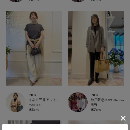
INED
INED
イネド三井アウトレットパーク多摩南大沢店
神戸阪急SUPERIORCLOSET
makiko
浅野
153cm
157cm