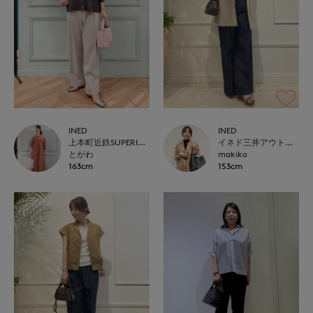
INED
INED
上本町近鉄SUPERIORCLOSET
イネド三井アウトレットパーク多摩南大沢店
とがわ
makiko
163cm
153cm