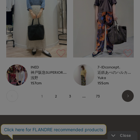
INED
7-IDconcept.
神戸阪急SUPERIORCLOSET
近鉄あべのハルカス7-IDconcept.
浅野
Yuka
157cm
155cm
1
2
3
…
73