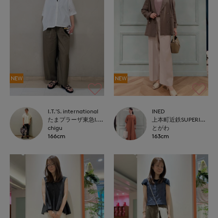
NEW
NEW
I.T.'S. international
INED
たまプラーザ東急I.T.'S.international
上本町近鉄SUPERIORCLOSET
chigu
とがわ
166cm
163cm