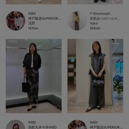
INED
7-IDconcept.
神戸阪急SUPERIORCLOSET
近鉄あべのハルカス7-IDconcept.
浅野
Yuka
157cm
155cm
INED
INED
函館丸井今井INED
神戸阪急SUPERIORCLOSET