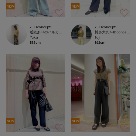
NEW
NEW
7-IDconcept.
7-IDconcept.
近鉄あべのハルカス7-IDconcept.
博多大丸7-IDconcept.
Yuka
fuji
155cm
162cm
NEW
NEW