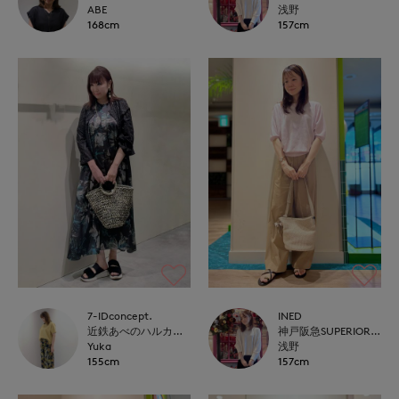
ABE
浅野
168cm
157cm
7-IDconcept.
INED
近鉄あべのハルカス7-IDconcept.
神戸阪急SUPERIORCLOSET
Yuka
浅野
155cm
157cm