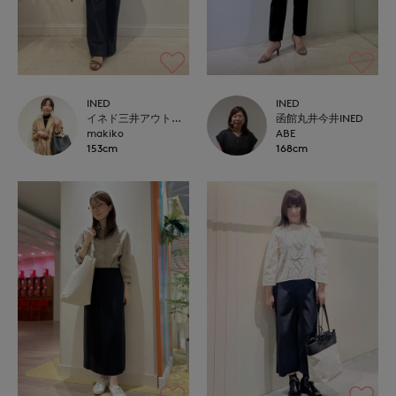
INED
INED
イネド三井アウトレットパーク多摩南大沢店
函館丸井今井INED
makiko
ABE
153cm
168cm