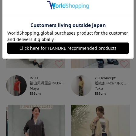
INED
7-IDconcept.
福山天満屋店INED/7-IDconcept./Maglie
近鉄あべのハルカス7-IDconcept.
Mayu
Yuka
158cm
155cm