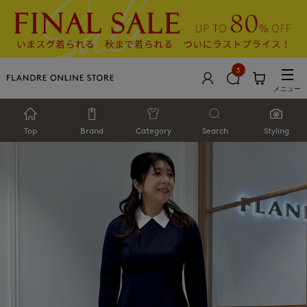
3
メニュー
Top
Brand
Category
Search
Styling