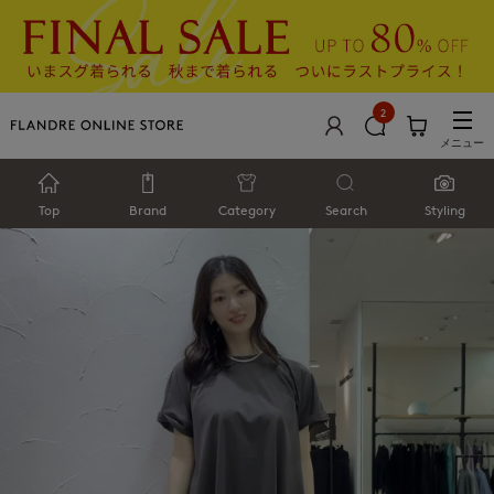
2
メニュー
Top
Brand
Category
Search
Styling