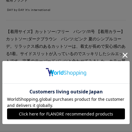
着用ブランド
DAY by DAY It's international
【着用サイズ】カットソー:フリー パンツ:11号 【着用カラー】
カットソー:ダークブラウン パンツ:ピンク 夏のシンプルコー
デ。リラックス感のあるカットソーは、着丈が長めで安心感のあ
る1着。サイドスリットが入っているのでスッキリしたシルエッ
トです。定番のテーパードパンツと合わせてみました。カラー展
開が豊富で色違いで揃えたくなります。
#カットソー
#パンツ
#通勤・仕事
#オフィスカジュアル
#休日
#イージーケア
#コットン
#カジュアル
#骨格ナチュラル
#おでかけ