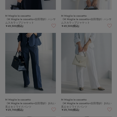
M Maglie le cassetto
M Maglie le cassetto
《M Maglie le cassetto×吉田理紗》ハンサ
《M Maglie le cassetto×吉田理紗》ハンサ
ムスカラップジャケット
ムスカラップジャケット
￥49,500(税込)
￥49,500(税込)
M Maglie le cassetto
M Maglie le cassetto
《M Maglie le cassetto×吉田理紗》きれい
《M Maglie le cassetto×吉田理紗》きれい
見えセミワイドパンツ
見えセミワイドパンツ
￥29,700(税込)
￥29,700(税込)