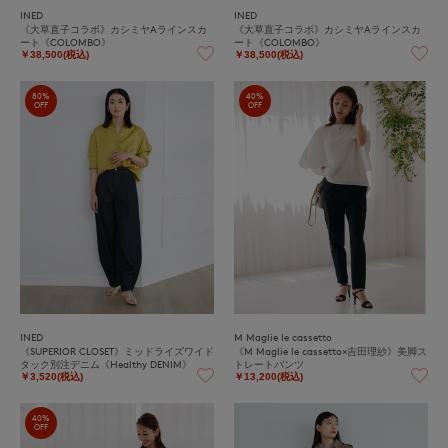
INED
INED
《大草直子コラボ》カシミヤAラインスカ
《大草直子コラボ》カシミヤAラインスカ
ート《COLOMBO》
ート《COLOMBO》
￥38,500(税込)
￥38,500(税込)
80%
40%
OFF
OFF
INED
M Maglie le cassetto
《SUPERIOR CLOSET》ミッドライズワイド
《M Maglie le cassetto×吉田理紗》美脚ス
タック別注デニム《Healthy DENIM》
トレートパンツ
￥3,520(税込)
￥13,200(税込)
40%
OFF