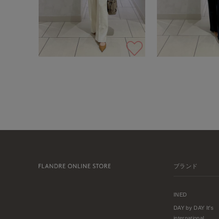
ブランド
INED
DAY by DAY It's
international