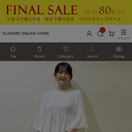
2
メニュー
Top
Brand
Category
Search
Styling