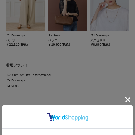
7-IDconcept.
Le Souk
7-IDconcept.
パンツ
バッグ
アクセサリー
￥22,110(税込)
￥20,900(税込)
￥6,600(税込)
着用ブランド
DAY by DAY It's international
7-IDconcept.
Le Souk
【着用カラー/サイズ】ブラウス:オフホワイト/フリー パンツ:
ベージュ/11号 休日ショッピングコーデ。一枚で様になるデザイ
ンブラウス。ツヤがあり、上品できれいめな印象です。風が通る
ふわっとした生地です。バックリボンがポイント。パンツは麻調