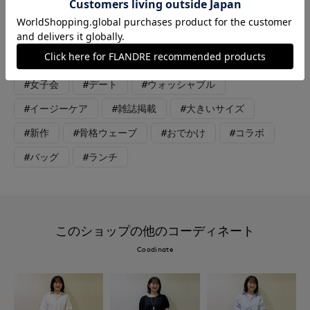
素材のワイドパンツです。シワにならずお洗濯もできるので、場
所を選ばず着れる万能なパンツです。
#カットソー
#ブラウス
#パンツ
#休日
#女子会
#デート
#ウォッシャブル
#イージーケア
#雑誌掲載
#大きいサイズ
#新作
#骨格ウェーブ
#おでかけ
#コラボ
#バッグ
#ランチ
このショップの他のコーディネート
Coodinate