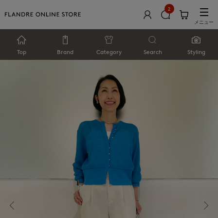
2
メニュー
Top
Brand
Category
Search
Styling