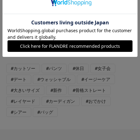
【着用アイテム】すべて9号 【着用カラー】カーディガン:ブル
ー インナー:ホワイト パンツ:ベージュ 鮮やかなブルーのシア
ーカーディガン。羽織りとしててなく、ボタンを閉めてフルオー
バー風に着こなしました。上のボタンをいくつか開けて着ること
でヘンリーネック風になり、首元も開きかできるので骨ストさん
におすすめの着方です。
#カットソー
#パンツ
#休日
#女子会
#デート
#ウォッシャブル
#イージーケア
#大きいサイズ
#新作
#骨格ストレート
#レイヤード
#カーディガン
#おでかけ
#シアー
#バッグ