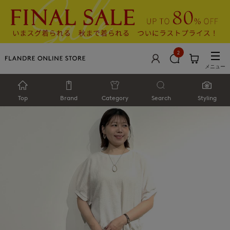
2
メニュー
Top
Brand
Category
Search
Styling