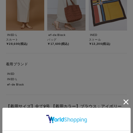
INED L
ef-de Black
INED
スカート
バッグ
ストール
￥28,600(税込)
￥17,600(税込)
￥13,200(税込)
着用ブランド
INED
INED L
ef-de Black
【着用サイズ】全て9号 【着用カラー】ブラウス：アイボリー
スカート：ベージュ バッグ:ブラウン １着できちんと見えのト
ップスは通勤やお出掛けにおすすめです。 ノーアイロンで着ら
れて、裾をインにしなくてもバランスが決まります。二の腕や方