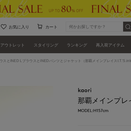
お気に入り
カート
アウトレット
スタイリング
ランキング
再入荷アイテム
ウスとINED LブラウスとINEDパンツとジャケット（那覇メインプレイスI.T.'S.intern
kaori
那覇メインプレイスI.T
MODEL:H157cm