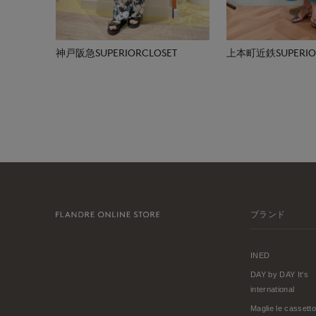
神戸阪急SUPERIORCLOSET
上本町近鉄SUPERIOR
ブランド
INED
DAY by DAY It's
international
Maglie le cassetto